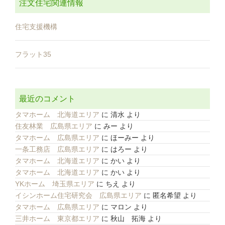
注文住宅関連情報
住宅支援機構
フラット35
最近のコメント
タマホーム 北海道エリア
に
清水
より
住友林業 広島県エリア
に
みー
より
タマホーム 広島県エリア
に
ほーみー
より
一条工務店 広島県エリア
に
はろー
より
タマホーム 北海道エリア
に
かい
より
タマホーム 北海道エリア
に
かい
より
YKホーム 埼玉県エリア
に
ちえ
より
イシンホーム住宅研究会 広島県エリア
に
匿名希望
より
タマホーム 広島県エリア
に
マロン
より
三井ホーム 東京都エリア
に
秋山 拓海
より