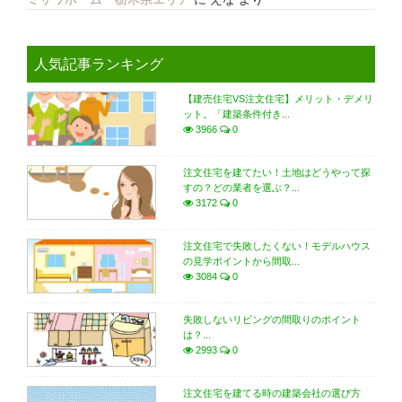
人気記事ランキング
【建売住宅VS注文住宅】メリット・デメリ
ット。「建築条件付き...
3966
0
注文住宅を建てたい！土地はどうやって探
すの？どの業者を選ぶ？...
3172
0
注文住宅で失敗したくない！モデルハウス
の見学ポイントから間取...
3084
0
失敗しないリビングの間取りのポイント
は？...
2993
0
注文住宅を建てる時の建築会社の選び方