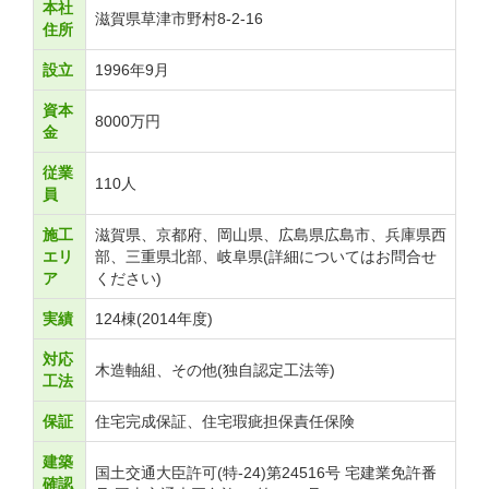
本社
滋賀県草津市野村8-2-16
住所
設立
1996年9月
資本
8000万円
金
従業
110人
員
施工
滋賀県、京都府、岡山県、広島県広島市、兵庫県西
エリ
部、三重県北部、岐阜県(詳細についてはお問合せ
ア
ください)
実績
124棟(2014年度)
対応
木造軸組、その他(独自認定工法等)
工法
保証
住宅完成保証、住宅瑕疵担保責任保険
建築
国土交通大臣許可(特-24)第24516号 宅建業免許番
確認