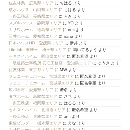
住友林業 広島県エリア
に
ちはる
より
積水ハウス 山口県エリア
に
ちはる
より
一条工務店 長崎県エリア
に
ろき
より
スズキハウス 静岡県エリア
に
YO
より
ミサワホーム 徳島県エリア
に
emi
より
三井ホーム 愛知県エリア
に
nana
より
日本ハウスHD 愛媛県エリア
に
伊井
より
Life-labo 東埼玉 埼玉県エリア
に
鳴いてるよう
より
セキスイハイム 岡山県エリア
に
匿名希望
より
一級建築士事務所 安江工務店 愛知県エリア
に
ゆうき
より
住友林業 東京都エリア
に
MW
より
フェニーチェホーム 宮城県エリア
に
匿名希望
より
フェニーチェホーム 宮城県エリア
に
匿名希望
より
広和木材 愛知県エリア
に
匿名
より
タマホーム 鳥取県エリア
に
さち
より
一条工務店 福岡県エリア
に
はるる
より
セキスイハイム 北海道エリア
に
匿名希望
より
一条工務店 兵庫県エリア
に
ami
より
東建ビルダー 栃木県エリア
に
えな
より
ミサワホーム 栃木県エリア
に
えな
より