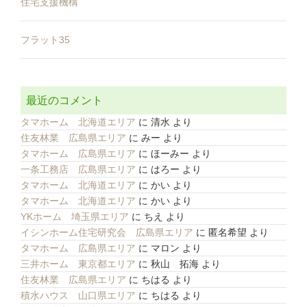
住宅支援機構
フラット35
最近のコメント
タマホーム 北海道エリア
に
清水
より
住友林業 広島県エリア
に
みー
より
タマホーム 広島県エリア
に
ほーみー
より
一条工務店 広島県エリア
に
はろー
より
タマホーム 北海道エリア
に
かい
より
タマホーム 北海道エリア
に
かい
より
YKホーム 埼玉県エリア
に
ちえ
より
イシンホーム住宅研究会 広島県エリア
に
匿名希望
より
タマホーム 広島県エリア
に
マロン
より
三井ホーム 東京都エリア
に
秋山 拓海
より
住友林業 広島県エリア
に
ちはる
より
積水ハウス 山口県エリア
に
ちはる
より