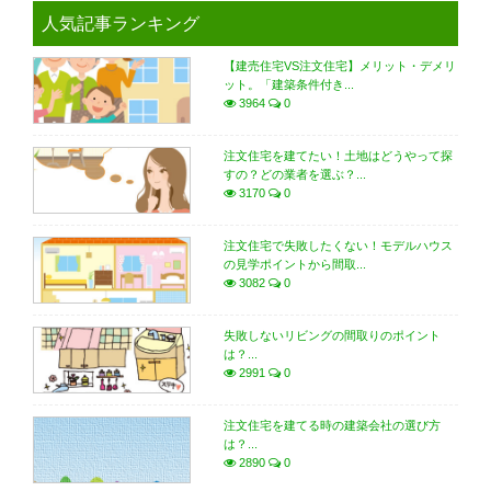
人気記事ランキング
【建売住宅VS注文住宅】メリット・デメリ
ット。「建築条件付き...
3964
0
注文住宅を建てたい！土地はどうやって探
すの？どの業者を選ぶ？...
3170
0
注文住宅で失敗したくない！モデルハウス
の見学ポイントから間取...
3082
0
失敗しないリビングの間取りのポイント
は？...
2991
0
注文住宅を建てる時の建築会社の選び方
は？...
2890
0