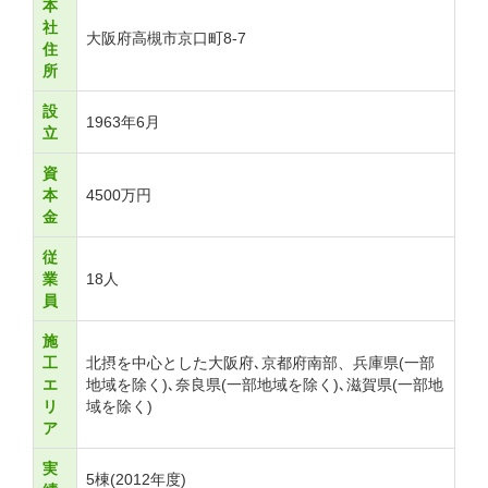
本
社
大阪府高槻市京口町8-7
住
所
設
1963年6月
立
資
本
4500万円
金
従
業
18人
員
施
工
北摂を中心とした大阪府､京都府南部、兵庫県(一部
エ
地域を除く)､奈良県(一部地域を除く)､滋賀県(一部地
リ
域を除く)
ア
実
5棟(2012年度)