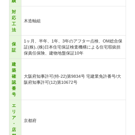
績
対
応
木造軸組
工
法
1ヶ月、半年、1年、3年のアフター点検、OM総合保
保
証(株)､(株)日本住宅保証検査機構による住宅瑕疵担
証
保責任保険、建物地盤保証10年
建
築
確
大阪府知事許可(特-22)第9834号 宅建業免許番号/大
認
阪府知事許可(12)第10672号
番
号
エ
リ
ア
京都府
・
店