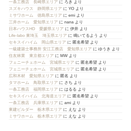
一条工務店 長崎県エリア
に
ろき
より
スズキハウス 静岡県エリア
に
YO
より
ミサワホーム 徳島県エリア
に
emi
より
三井ホーム 愛知県エリア
に
nana
より
日本ハウスHD 愛媛県エリア
に
伊井
より
Life-labo 東埼玉 埼玉県エリア
に
鳴いてるよう
より
セキスイハイム 岡山県エリア
に
匿名希望
より
一級建築士事務所 安江工務店 愛知県エリア
に
ゆうき
より
住友林業 東京都エリア
に
MW
より
フェニーチェホーム 宮城県エリア
に
匿名希望
より
フェニーチェホーム 宮城県エリア
に
匿名希望
より
広和木材 愛知県エリア
に
匿名
より
タマホーム 鳥取県エリア
に
さち
より
一条工務店 福岡県エリア
に
はるる
より
セキスイハイム 北海道エリア
に
匿名希望
より
一条工務店 兵庫県エリア
に
ami
より
東建ビルダー 栃木県エリア
に
えな
より
ミサワホーム 栃木県エリア
に
えな
より