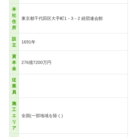
本
社
東京都千代田区大手町1－3－2 経団連会館
住
所
設
1691年
立
資
本
276億7200万円
金
従
業
員
施
工
エ
全国(一部地域を除く)
リ
ア