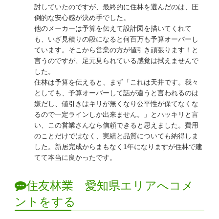
討していたのですが、最終的に住林を選んだのは、圧
倒的な安心感が決め手でした。
他のメーカーは予算を伝えて設計図を描いてくれて
も、いざ見積りの段になると何百万も予算オーバーし
ています。そこから営業の方が値引き頑張ります！と
言うのですが、足元見られている感覚は拭えませんで
した。
住林は予算を伝えると、まず「これは天井です。我々
としても、予算オーバーして話が違うと言われるのは
嫌だし、値引きはキリが無くなり公平性が保てなくな
るので一定ラインしか出来ません。」とハッキリと言
い、この営業さんなら信頼できると思えました。費用
のことだけではなく、実績と品質についても納得しま
した。新居完成からまもなく1年になりますが住林で建
てて本当に良かったです。
住友林業 愛知県エリアへコメ
ントをする