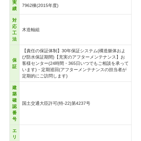
実
7962棟(2015年度)
績
対
応
木造軸組
工
法
【責任の保証体制】30年保証システム(構造躯体およ
び防水保証期間)【充実のアフターメンテナンス】お
保
客様センター(24時間・365日いつでもご相談を承って
証
います)・定期巡回(アフターメンテナンスの担当者が
定期的にご訪問します)
建
築
確
国土交通大臣許可(特-22)第4237号
認
番
号
エ
リ