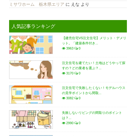
ミサワホーム 栃木県エリア
に
えな
より
人気記事ランキング
【建売住宅VS注文住宅】メリット・デメリ
ット。「建築条件付き...
3963
0
注文住宅を建てたい！土地はどうやって探
すの？どの業者を選ぶ？...
3170
0
注文住宅で失敗したくない！モデルハウス
の見学ポイントから間取...
3082
0
失敗しないリビングの間取りのポイント
は？...
2990
0