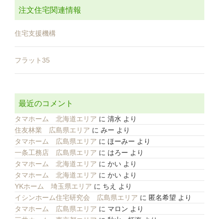
注文住宅関連情報
住宅支援機構
フラット35
最近のコメント
タマホーム 北海道エリア
に
清水
より
住友林業 広島県エリア
に
みー
より
タマホーム 広島県エリア
に
ほーみー
より
一条工務店 広島県エリア
に
はろー
より
タマホーム 北海道エリア
に
かい
より
タマホーム 北海道エリア
に
かい
より
YKホーム 埼玉県エリア
に
ちえ
より
イシンホーム住宅研究会 広島県エリア
に
匿名希望
より
タマホーム 広島県エリア
に
マロン
より