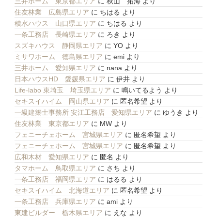
三井ホーム 東京都エリア
に
秋山 拓海
より
住友林業 広島県エリア
に
ちはる
より
積水ハウス 山口県エリア
に
ちはる
より
一条工務店 長崎県エリア
に
ろき
より
スズキハウス 静岡県エリア
に
YO
より
ミサワホーム 徳島県エリア
に
emi
より
三井ホーム 愛知県エリア
に
nana
より
日本ハウスHD 愛媛県エリア
に
伊井
より
Life-labo 東埼玉 埼玉県エリア
に
鳴いてるよう
より
セキスイハイム 岡山県エリア
に
匿名希望
より
一級建築士事務所 安江工務店 愛知県エリア
に
ゆうき
より
住友林業 東京都エリア
に
MW
より
フェニーチェホーム 宮城県エリア
に
匿名希望
より
フェニーチェホーム 宮城県エリア
に
匿名希望
より
広和木材 愛知県エリア
に
匿名
より
タマホーム 鳥取県エリア
に
さち
より
一条工務店 福岡県エリア
に
はるる
より
セキスイハイム 北海道エリア
に
匿名希望
より
一条工務店 兵庫県エリア
に
ami
より
東建ビルダー 栃木県エリア
に
えな
より