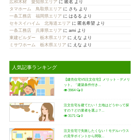
広和木材 愛知県エリア
に
匿名
より
タマホーム 鳥取県エリア
に
さち
より
一条工務店 福岡県エリア
に
はるる
より
セキスイハイム 北海道エリア
に
匿名希望
より
一条工務店 兵庫県エリア
に
ami
より
東建ビルダー 栃木県エリア
に
えな
より
ミサワホーム 栃木県エリア
に
えな
より
人気記事ランキング
【建売住宅VS注文住宅】メリット・デメリ
ット。「建築条件付き...
3964
0
注文住宅を建てたい！土地はどうやって探
すの？どの業者を選ぶ？...
3171
0
注文住宅で失敗したくない！モデルハウス
の見学ポイントから間取...