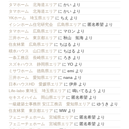
タマホーム 北海道エリア
に
かい
より
タマホーム 北海道エリア
に
かい
より
YKホーム 埼玉県エリア
に
ちえ
より
イシンホーム住宅研究会 広島県エリア
に
匿名希望
より
タマホーム 広島県エリア
に
マロン
より
三井ホーム 東京都エリア
に
秋山 拓海
より
住友林業 広島県エリア
に
ちはる
より
積水ハウス 山口県エリア
に
ちはる
より
一条工務店 長崎県エリア
に
ろき
より
スズキハウス 静岡県エリア
に
YO
より
ミサワホーム 徳島県エリア
に
emi
より
三井ホーム 愛知県エリア
に
nana
より
日本ハウスHD 愛媛県エリア
に
伊井
より
Life-labo 東埼玉 埼玉県エリア
に
鳴いてるよう
より
セキスイハイム 岡山県エリア
に
匿名希望
より
一級建築士事務所 安江工務店 愛知県エリア
に
ゆうき
より
住友林業 東京都エリア
に
MW
より
フェニーチェホーム 宮城県エリア
に
匿名希望
より
フェニーチェホーム 宮城県エリア
に
匿名希望
より