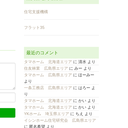
住宅支援機構
フラット35
最近のコメント
タマホーム 北海道エリア
に
清水
より
住友林業 広島県エリア
に
みー
より
タマホーム 広島県エリア
に
ほーみー
より
一条工務店 広島県エリア
に
はろー
よ
り
タマホーム 北海道エリア
に
かい
より
タマホーム 北海道エリア
に
かい
より
YKホーム 埼玉県エリア
に
ちえ
より
イシンホーム住宅研究会 広島県エリア
に
匿名希望
より