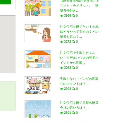
【建売住宅VS注文住宅】メ
リット・デメリット。「建
築条件付き...
3966
0
注文住宅を建てたい！土地
はどうやって探すの？どの
業者を選ぶ？...
3172
0
注文住宅で失敗したくな
い！モデルハウスの見学ポ
イントから間取...
3083
0
失敗しないリビングの間取
りのポイントは？...
2992
0
注文住宅を建てる時の建築
会社の選び方は？...
2891
0