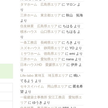
タマホーム 広島県エリア
に
マロン
よ
り
三井ホーム 東京都エリア
に
秋山 拓海
より
住友林業 広島県エリア
に
ちはる
より
積水ハウス 山口県エリア
に
ちはる
よ
り
一条工務店 長崎県エリア
に
ろき
より
スズキハウス 静岡県エリア
に
YO
より
ミサワホーム 徳島県エリア
に
emi
より
三井ホーム 愛知県エリア
に
nana
より
日本ハウスHD 愛媛県エリア
に
伊井
よ
り
Life-labo 東埼玉 埼玉県エリア
に
鳴い
てるよう
より
セキスイハイム 岡山県エリア
に
匿名希
望
より
一級建築士事務所 安江工務店 愛知県エ
リア
に
ゆうき
より