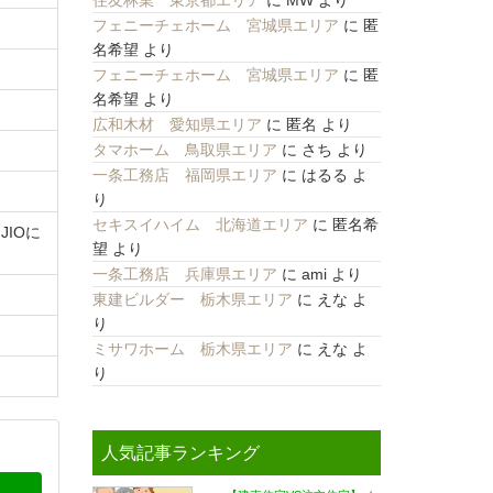
住友林業 東京都エリア
に
MW
より
フェニーチェホーム 宮城県エリア
に
匿
名希望
より
フェニーチェホーム 宮城県エリア
に
匿
名希望
より
広和木材 愛知県エリア
に
匿名
より
タマホーム 鳥取県エリア
に
さち
より
一条工務店 福岡県エリア
に
はるる
よ
り
セキスイハイム 北海道エリア
に
匿名希
IOに
望
より
一条工務店 兵庫県エリア
に
ami
より
東建ビルダー 栃木県エリア
に
えな
よ
り
ミサワホーム 栃木県エリア
に
えな
よ
り
人気記事ランキング