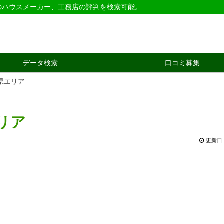
のハウスメーカー、工務店の評判を検索可能。
データ検索
口コミ募集
県エリア
リア
更新日 2