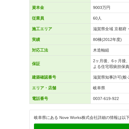
資本金
9003万円
従業員
60人
施工エリア
滋賀県全域 京都府
実績
80棟(2012年度)
対応工法
木造軸組
2ヶ月後、6ヶ月後
保証
よる住宅瑕疵担保
建築確認番号
滋賀県知事許可(般-2
エリア・店舗
岐阜県
電話番号
0037-619-922
岐阜県にある Nove Works株式会社詳細の情報は