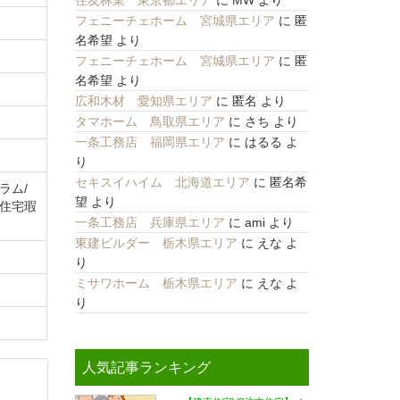
住友林業 東京都エリア
に
MW
より
フェニーチェホーム 宮城県エリア
に
匿
名希望
より
フェニーチェホーム 宮城県エリア
に
匿
名希望
より
広和木材 愛知県エリア
に
匿名
より
タマホーム 鳥取県エリア
に
さち
より
一条工務店 福岡県エリア
に
はるる
よ
り
セキスイハイム 北海道エリア
に
匿名希
ラム/
望
より
る住宅瑕
一条工務店 兵庫県エリア
に
ami
より
東建ビルダー 栃木県エリア
に
えな
よ
り
ミサワホーム 栃木県エリア
に
えな
よ
り
人気記事ランキング