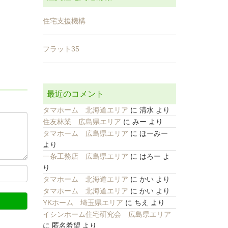
住宅支援機構
フラット35
最近のコメント
タマホーム 北海道エリア
に
清水
より
住友林業 広島県エリア
に
みー
より
タマホーム 広島県エリア
に
ほーみー
より
一条工務店 広島県エリア
に
はろー
よ
り
タマホーム 北海道エリア
に
かい
より
タマホーム 北海道エリア
に
かい
より
YKホーム 埼玉県エリア
に
ちえ
より
イシンホーム住宅研究会 広島県エリア
に
匿名希望
より