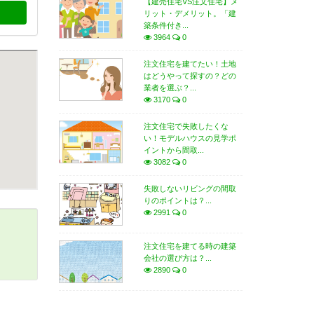
【建売住宅VS注文住宅】メ
リット・デメリット。「建
築条件付き...
3964
0
注文住宅を建てたい！土地
はどうやって探すの？どの
業者を選ぶ？...
3170
0
注文住宅で失敗したくな
い！モデルハウスの見学ポ
イントから間取...
3082
0
失敗しないリビングの間取
りのポイントは？...
2991
0
注文住宅を建てる時の建築
会社の選び方は？...
2890
0