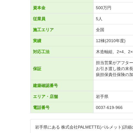
資本金
500万円
従業員
5人
施工エリア
全国
実績
12棟(2010年度)
対応工法
木造軸組、2×4、2
担当営業がアフター
保証
お引き渡し後の末長
疵担保責任保険の加
建築確認番号
エリア・店舗
岩手県
電話番号
0037-619-966
岩手県にある 株式会社PALMETTE(パルメット)