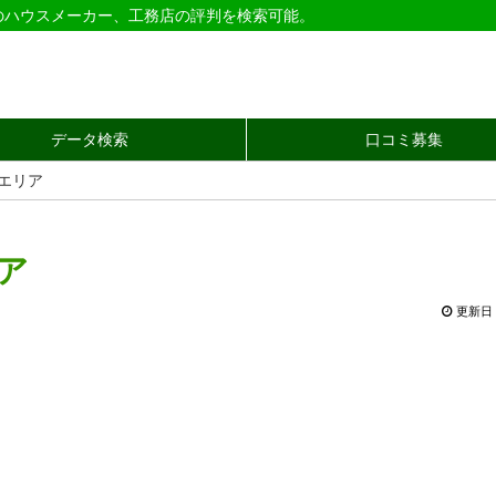
のハウスメーカー、工務店の評判を検索可能。
データ検索
口コミ募集
県エリア
リア
更新日 2