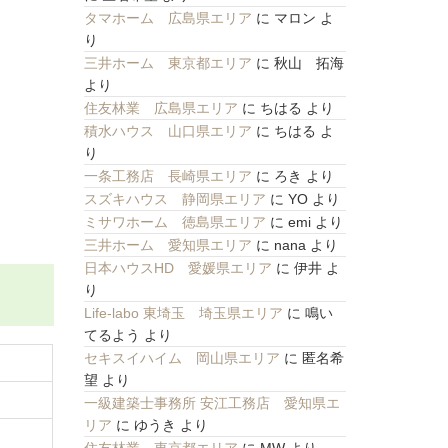
タマホーム 広島県エリア
に
マロン
よ
り
三井ホーム 東京都エリア
に
秋山 拓海
より
住友林業 広島県エリア
に
ちはる
より
積水ハウス 山口県エリア
に
ちはる
よ
り
一条工務店 長崎県エリア
に
ろき
より
スズキハウス 静岡県エリア
に
YO
より
ミサワホーム 徳島県エリア
に
emi
より
三井ホーム 愛知県エリア
に
nana
より
日本ハウスHD 愛媛県エリア
に
伊井
よ
り
Life-labo 東埼玉 埼玉県エリア
に
鳴い
てるよう
より
セキスイハイム 岡山県エリア
に
匿名希
望
より
一級建築士事務所 安江工務店 愛知県エ
リア
に
ゆうき
より