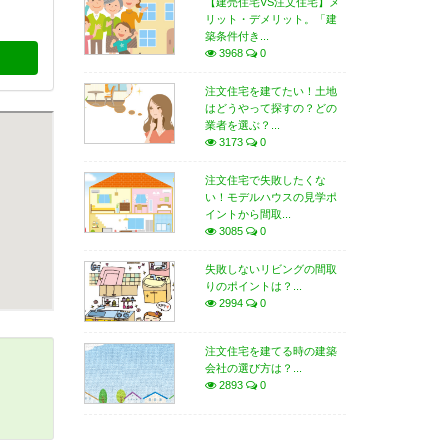
【建売住宅VS注文住宅】メ
リット・デメリット。「建
築条件付き...
3968
0
注文住宅を建てたい！土地
はどうやって探すの？どの
業者を選ぶ？...
3173
0
注文住宅で失敗したくな
い！モデルハウスの見学ポ
イントから間取...
3085
0
失敗しないリビングの間取
りのポイントは？...
2994
0
注文住宅を建てる時の建築
会社の選び方は？...
2893
0