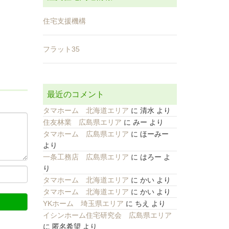
住宅支援機構
フラット35
最近のコメント
タマホーム 北海道エリア
に
清水
より
住友林業 広島県エリア
に
みー
より
タマホーム 広島県エリア
に
ほーみー
より
一条工務店 広島県エリア
に
はろー
よ
り
タマホーム 北海道エリア
に
かい
より
タマホーム 北海道エリア
に
かい
より
YKホーム 埼玉県エリア
に
ちえ
より
イシンホーム住宅研究会 広島県エリア
に
匿名希望
より