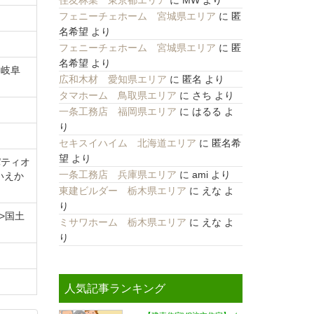
住友林業 東京都エリア
に
MW
より
フェニーチェホーム 宮城県エリア
に
匿
名希望
より
フェニーチェホーム 宮城県エリア
に
匿
名希望
より
、岐阜
広和木材 愛知県エリア
に
匿名
より
タマホーム 鳥取県エリア
に
さち
より
一条工務店 福岡県エリア
に
はるる
よ
り
セキスイハイム 北海道エリア
に
匿名希
望
より
パティオ
一条工務店 兵庫県エリア
に
ami
より
いえか
東建ビルダー 栃木県エリア
に
えな
よ
り
号>国土
ミサワホーム 栃木県エリア
に
えな
よ
り
人気記事ランキング