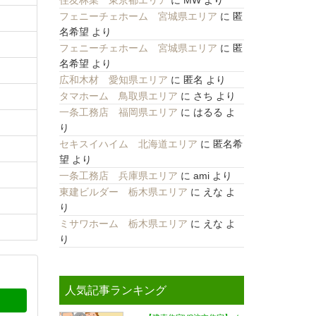
住友林業 東京都エリア
に
MW
より
フェニーチェホーム 宮城県エリア
に
匿
名希望
より
フェニーチェホーム 宮城県エリア
に
匿
名希望
より
広和木材 愛知県エリア
に
匿名
より
タマホーム 鳥取県エリア
に
さち
より
一条工務店 福岡県エリア
に
はるる
よ
り
セキスイハイム 北海道エリア
に
匿名希
望
より
一条工務店 兵庫県エリア
に
ami
より
東建ビルダー 栃木県エリア
に
えな
よ
り
ミサワホーム 栃木県エリア
に
えな
よ
り
人気記事ランキング