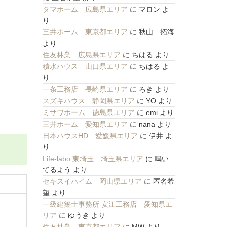
タマホーム 広島県エリア
に
マロン
よ
り
三井ホーム 東京都エリア
に
秋山 拓海
より
住友林業 広島県エリア
に
ちはる
より
積水ハウス 山口県エリア
に
ちはる
よ
り
一条工務店 長崎県エリア
に
ろき
より
スズキハウス 静岡県エリア
に
YO
より
ミサワホーム 徳島県エリア
に
emi
より
三井ホーム 愛知県エリア
に
nana
より
日本ハウスHD 愛媛県エリア
に
伊井
よ
り
Life-labo 東埼玉 埼玉県エリア
に
鳴い
てるよう
より
セキスイハイム 岡山県エリア
に
匿名希
望
より
一級建築士事務所 安江工務店 愛知県エ
リア
に
ゆうき
より