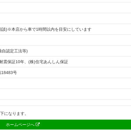
相談)※本店から車で1時間以内を目安にしています
独自認定工法等)
耐震保証10年、(株)住宅あんしん保証
18483号
以下になります。
ホームページへ