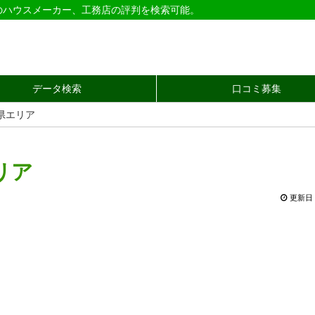
のハウスメーカー、工務店の評判を検索可能。
データ検索
口コミ募集
県エリア
リア
更新日 2