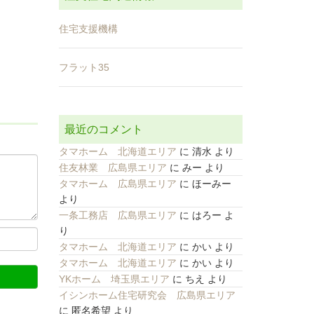
住宅支援機構
フラット35
最近のコメント
タマホーム 北海道エリア
に
清水
より
住友林業 広島県エリア
に
みー
より
タマホーム 広島県エリア
に
ほーみー
より
一条工務店 広島県エリア
に
はろー
よ
り
タマホーム 北海道エリア
に
かい
より
タマホーム 北海道エリア
に
かい
より
YKホーム 埼玉県エリア
に
ちえ
より
イシンホーム住宅研究会 広島県エリア
に
匿名希望
より