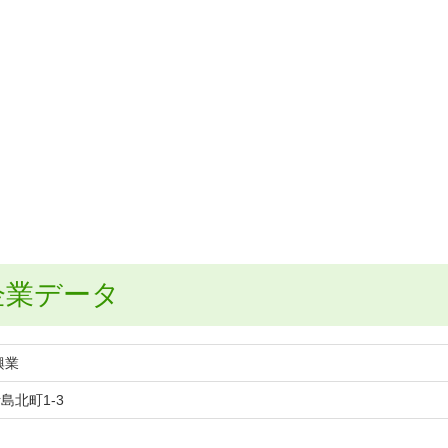
企業データ
興業
島北町1-3