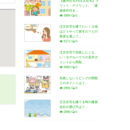
【建売住宅VS注文住宅】メ
リット・デメリット。「建
築条件付き...
3964
0
注文住宅を建てたい！土地
はどうやって探すの？どの
業者を選ぶ？...
3171
0
注文住宅で失敗したくな
い！モデルハウスの見学ポ
イントから間取...
3082
0
失敗しないリビングの間取
りのポイントは？...
2991
0
注文住宅を建てる時の建築
会社の選び方は？...
2890
0