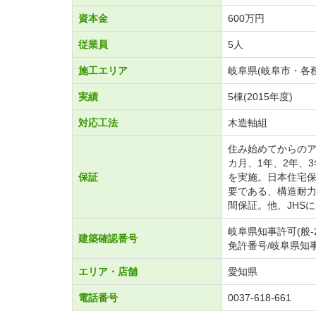
資本金
600万円
従業員
5人
施工エリア
岐阜県(岐阜市・各
実績
5棟(2015年度)
対応工法
木造軸組
住み始めてからのア
カ月、1年、2年、
保証
を実施。日本住宅保
要である、構造耐力
間保証。他、JHS
岐阜県知事許可(般-2
建築確認番号
免許番号/岐阜県知事免
エリア・店舗
愛知県
電話番号
0037-618-661