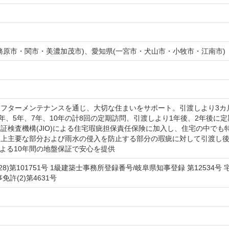
務原市・関市・美濃加茂市)、愛知県(一宮市・犬山市・小牧市・江南市)
フターメンテナンスを通じ、大切な住まいをサポート。引渡しより3カ
3年、5年、7年、10年の計8回の定期訪問、引渡しより1年後、2年後に
証検査機構(JIO)による住宅瑕疵担保責任保険に加入し、住宅の中でも
上主要な部分および雨水の侵入を防止する部分の瑕疵に対して引渡し後
による10年間の地盤保証で安心を提供
8)第101751号 1級建築士事務所登録番号/岐阜県知事登録 第12534号 
許(2)第4631号