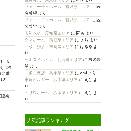
住友林業 東京都エリア
に
MW
より
フェニーチェホーム 宮城県エリア
に
匿
名希望
より
フェニーチェホーム 宮城県エリア
に
匿
名希望
より
広和木材 愛知県エリア
に
匿名
より
タマホーム 鳥取県エリア
に
さち
より
一条工務店 福岡県エリア
に
はるる
よ
り
セキスイハイム 北海道エリア
に
匿名希
月、6
望
より
定期点検
一条工務店 兵庫県エリア
に
ami
より
特に重
10年
東建ビルダー 栃木県エリア
に
えな
よ
り
ミサワホーム 栃木県エリア
に
えな
よ
宅建業
り
人気記事ランキング