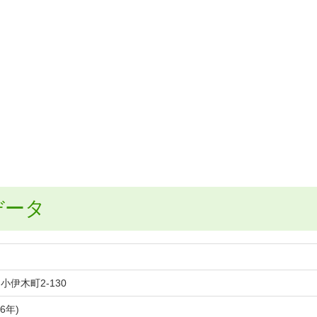
データ
伊木町2-130
6年)