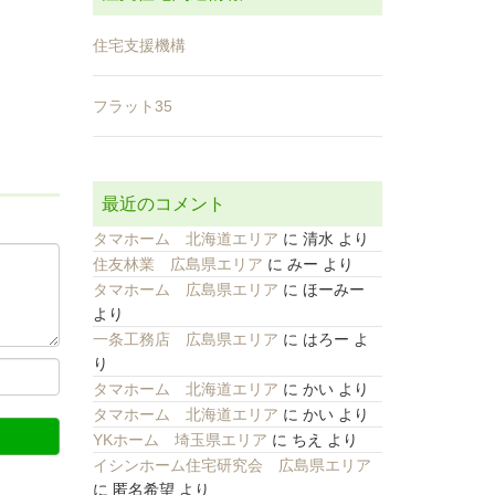
住宅支援機構
フラット35
最近のコメント
タマホーム 北海道エリア
に
清水
より
住友林業 広島県エリア
に
みー
より
タマホーム 広島県エリア
に
ほーみー
より
一条工務店 広島県エリア
に
はろー
よ
り
タマホーム 北海道エリア
に
かい
より
タマホーム 北海道エリア
に
かい
より
YKホーム 埼玉県エリア
に
ちえ
より
イシンホーム住宅研究会 広島県エリア
に
匿名希望
より