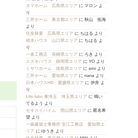
タマホーム 広島県エリア
に
マロン
よ
り
三井ホーム 東京都エリア
に
秋山 拓海
より
住友林業 広島県エリア
に
ちはる
より
積水ハウス 山口県エリア
に
ちはる
よ
り
一条工務店 長崎県エリア
に
ろき
より
スズキハウス 静岡県エリア
に
YO
より
ミサワホーム 徳島県エリア
に
emi
より
三井ホーム 愛知県エリア
に
nana
より
日本ハウスHD 愛媛県エリア
に
伊井
よ
り
Life-labo 東埼玉 埼玉県エリア
に
鳴い
てるよう
より
セキスイハイム 岡山県エリア
に
匿名希
望
より
一級建築士事務所 安江工務店 愛知県エ
リア
に
ゆうき
より