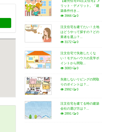
【建売住宅VS注文住宅】メ
リット・デメリット。「建
築条件付き...
3966
0
注文住宅を建てたい！土地
はどうやって探すの？どの
業者を選ぶ？...
3172
0
注文住宅で失敗したくな
い！モデルハウスの見学ポ
イントから間取...
3083
0
失敗しないリビングの間取
りのポイントは？...
2992
0
注文住宅を建てる時の建築
会社の選び方は？...
2891
0