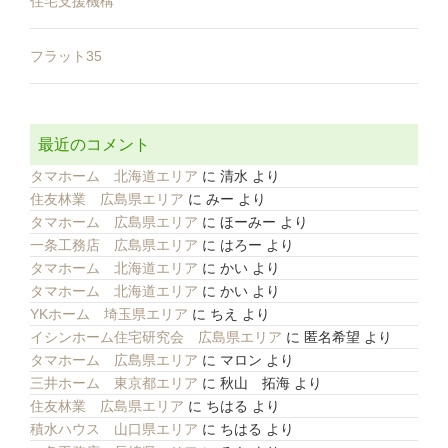
住宅支援機構
フラット35
最近のコメント
タマホーム 北海道エリア
に
清水
より
住友林業 広島県エリア
に
みー
より
タマホーム 広島県エリア
に
ほーみー
より
一条工務店 広島県エリア
に
はろー
より
タマホーム 北海道エリア
に
かい
より
タマホーム 北海道エリア
に
かい
より
YKホーム 埼玉県エリア
に
ちえ
より
イシンホーム住宅研究会 広島県エリア
に
匿名希望
より
タマホーム 広島県エリア
に
マロン
より
三井ホーム 東京都エリア
に
秋山 拓海
より
住友林業 広島県エリア
に
ちはる
より
積水ハウス 山口県エリア
に
ちはる
より