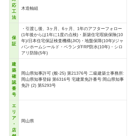
応
木造軸組
工
法
・引渡し後、3ヶ月、6ヶ月、1年のアフターフォロー
(1年後からは1年に1度の点検)・新築住宅瑕疵保険(10
保
年)/日本住宅保証検査機構(JIO)・地盤保障(10年)/ジャ
証
パンホームシールド・ベランダFRP防水(10年)・シロ
アリ防除(5年)
建
築
岡山県知事許可 (般-25) 第21376号 二級建築士事務所:
確
岡山県知事登録 第6316号 宅建業免許番号:岡山県知事
認
免許 (2) 第5293号
番
号
エ
リ
ア
岡山県
・
店