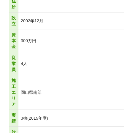
住
所
設
2002年12月
立
資
本
300万円
金
従
業
4人
員
施
工
エ
岡山県南部
リ
ア
実
3棟(2015年度)
績
対