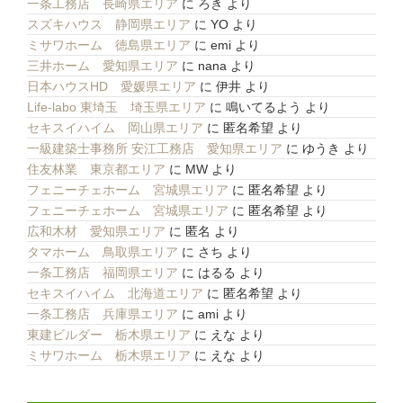
一条工務店 長崎県エリア
に
ろき
より
スズキハウス 静岡県エリア
に
YO
より
ミサワホーム 徳島県エリア
に
emi
より
三井ホーム 愛知県エリア
に
nana
より
日本ハウスHD 愛媛県エリア
に
伊井
より
Life-labo 東埼玉 埼玉県エリア
に
鳴いてるよう
より
セキスイハイム 岡山県エリア
に
匿名希望
より
一級建築士事務所 安江工務店 愛知県エリア
に
ゆうき
より
住友林業 東京都エリア
に
MW
より
フェニーチェホーム 宮城県エリア
に
匿名希望
より
フェニーチェホーム 宮城県エリア
に
匿名希望
より
広和木材 愛知県エリア
に
匿名
より
タマホーム 鳥取県エリア
に
さち
より
一条工務店 福岡県エリア
に
はるる
より
セキスイハイム 北海道エリア
に
匿名希望
より
一条工務店 兵庫県エリア
に
ami
より
東建ビルダー 栃木県エリア
に
えな
より
ミサワホーム 栃木県エリア
に
えな
より