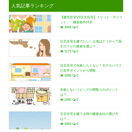
人気記事ランキング
【建売住宅VS注文住宅】メリット・デメリ
ット。「建築条件付き...
3968
0
注文住宅を建てたい！土地はどうやって探
すの？どの業者を選ぶ？...
3173
0
注文住宅で失敗したくない！モデルハウス
の見学ポイントから間取...
3085
0
失敗しないリビングの間取りのポイント
は？...
2995
0
注文住宅を建てる時の建築会社の選び方
は？...
2893
0