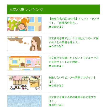
人気記事ランキング
【建売住宅VS注文住宅】メリット・デメリ
ット。「建築条件付き...
3966
0
注文住宅を建てたい！土地はどうやって探
すの？どの業者を選ぶ？...
3172
0
注文住宅で失敗したくない！モデルハウス
の見学ポイントから間取...
3083
0
失敗しないリビングの間取りのポイント
は？...
2992
0
注文住宅を建てる時の建築会社の選び方
は？...
2891
0