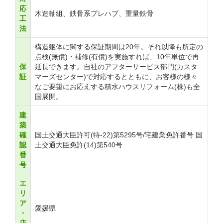
応
木造軸組、鉄骨系プレハブ、重量鉄骨
工
法
構造躯体に関する保証期間は20年。それ以降も所定の
点検(無償)・補修(有償)を実施すれば、10年単位で再
保
延長できます。自社のアフターサービス部門(カスタ
証
マーズセンター)で対応するとともに、お客様の様々
なご要望にお応えする積水ハウスリフォーム(株)も全
国展開。
建
築
確
国土交通大臣許可(特-22)第5295号/宅建業免許番号 国
認
土交通大臣免許(14)第540号
番
号
エ
リ
ア
愛媛県
・