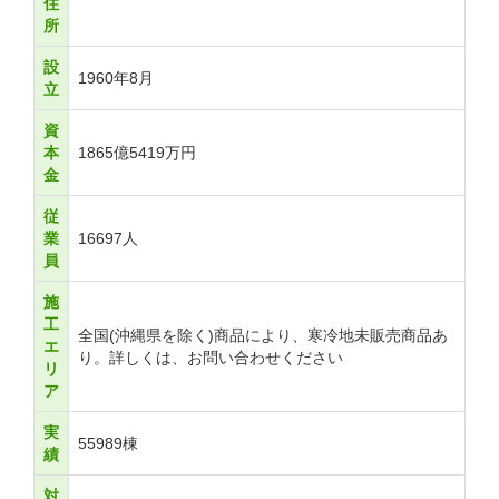
住
所
設
1960年8月
立
資
本
1865億5419万円
金
従
業
16697人
員
施
工
全国(沖縄県を除く)商品により、寒冷地未販売商品あ
エ
り。詳しくは、お問い合わせください
リ
ア
実
55989棟
績
対