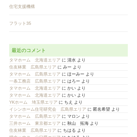
住宅支援機構
フラット35
最近のコメント
タマホーム 北海道エリア
に
清水
より
住友林業 広島県エリア
に
みー
より
タマホーム 広島県エリア
に
ほーみー
より
一条工務店 広島県エリア
に
はろー
より
タマホーム 北海道エリア
に
かい
より
タマホーム 北海道エリア
に
かい
より
YKホーム 埼玉県エリア
に
ちえ
より
イシンホーム住宅研究会 広島県エリア
に
匿名希望
より
タマホーム 広島県エリア
に
マロン
より
三井ホーム 東京都エリア
に
秋山 拓海
より
住友林業 広島県エリア
に
ちはる
より