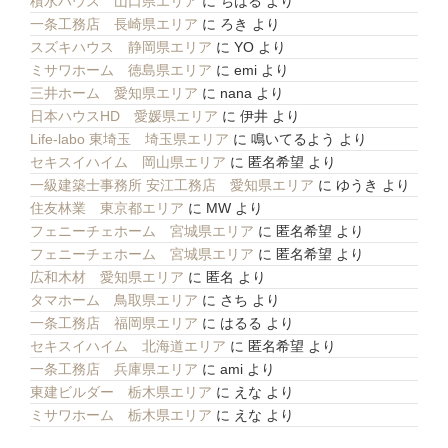
積水ハウス 山口県エリア
に
ちはる
より
一条工務店 長崎県エリア
に
ろき
より
スズキハウス 静岡県エリア
に
YO
より
ミサワホーム 徳島県エリア
に
emi
より
三井ホーム 愛知県エリア
に
nana
より
日本ハウスHD 愛媛県エリア
に
伊井
より
Life-labo 東埼玉 埼玉県エリア
に
鳴いてるよう
より
セキスイハイム 岡山県エリア
に
匿名希望
より
一級建築士事務所 安江工務店 愛知県エリア
に
ゆうき
より
住友林業 東京都エリア
に
MW
より
フェニーチェホーム 宮城県エリア
に
匿名希望
より
フェニーチェホーム 宮城県エリア
に
匿名希望
より
広和木材 愛知県エリア
に
匿名
より
タマホーム 鳥取県エリア
に
さち
より
一条工務店 福岡県エリア
に
はるる
より
セキスイハイム 北海道エリア
に
匿名希望
より
一条工務店 兵庫県エリア
に
ami
より
東建ビルダー 栃木県エリア
に
えな
より
ミサワホーム 栃木県エリア
に
えな
より