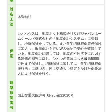
績
対
応
木造軸組
工
法
レオハウスは、地盤ネット株式会社及びジャパンホー
ムシールド株式会社の「地盤保証システム」に登録
し、地盤保証をしている。また住宅瑕疵担保責任保険
に加入し、瑕疵保証を行いWの保証で安心を確保して
保
いる。地盤保証に関しては、地盤の不同沈下に起因す
証
る建物の損害に対し、ひとつの事故につき最高5000
万円まで保証し、瑕疵保証に関しては「住宅瑕疵担保
履行法」に基づき、国土交通大臣指定を受けた保険法
人により保証を行う。
建
築
確
国土交通大臣許可(般-23)第22020号
認
番
号