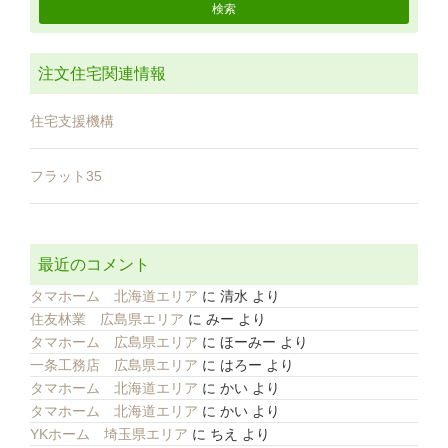
注文住宅関連情報
住宅支援機構
フラット35
最近のコメント
タマホーム 北海道エリア
に
清水
より
住友林業 広島県エリア
に
みー
より
タマホーム 広島県エリア
に
ほーみー
より
一条工務店 広島県エリア
に
はろー
より
タマホーム 北海道エリア
に
かい
より
タマホーム 北海道エリア
に
かい
より
YKホーム 埼玉県エリア
に
ちえ
より