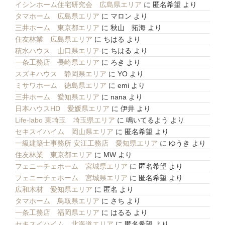
イシンホーム住宅研究会 広島県エリア
に
匿名希望
より
タマホーム 広島県エリア
に
マロン
より
三井ホーム 東京都エリア
に
秋山 拓海
より
住友林業 広島県エリア
に
ちはる
より
積水ハウス 山口県エリア
に
ちはる
より
一条工務店 長崎県エリア
に
ろき
より
スズキハウス 静岡県エリア
に
YO
より
ミサワホーム 徳島県エリア
に
emi
より
三井ホーム 愛知県エリア
に
nana
より
日本ハウスHD 愛媛県エリア
に
伊井
より
Life-labo 東埼玉 埼玉県エリア
に
鳴いてるよう
より
セキスイハイム 岡山県エリア
に
匿名希望
より
一級建築士事務所 安江工務店 愛知県エリア
に
ゆうき
より
住友林業 東京都エリア
に
MW
より
フェニーチェホーム 宮城県エリア
に
匿名希望
より
フェニーチェホーム 宮城県エリア
に
匿名希望
より
広和木材 愛知県エリア
に
匿名
より
タマホーム 鳥取県エリア
に
さち
より
一条工務店 福岡県エリア
に
はるる
より
セキスイハイム 北海道エリア
に
匿名希望
より