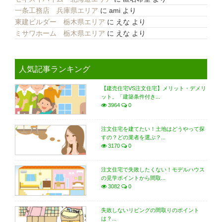
一条工務店 兵庫県エリア
に
ami
より
東建ビルダー 栃木県エリア
に
えな
より
ミサワホーム 栃木県エリア
に
えな
より
人気記事ランキング
【建売住宅VS注文住宅】メリット・デメリ
ット。「建築条件付き...
3964
0
注文住宅を建てたい！土地はどうやって探
すの？どの業者を選ぶ？...
3170
0
注文住宅で失敗したくない！モデルハウス
の見学ポイントから間取...
3082
0
失敗しないリビングの間取りのポイント
は？...