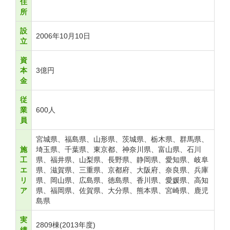
住
所
設
2006年10月10日
立
資
本
3億円
金
従
業
600人
員
宮城県、福島県、山形県、茨城県、栃木県、群馬県、
施
埼玉県、千葉県、東京都、神奈川県、富山県、石川
工
県、福井県、山梨県、長野県、静岡県、愛知県、岐阜
エ
県、滋賀県、三重県、京都府、大阪府、奈良県、兵庫
リ
県、岡山県、広島県、徳島県、香川県、愛媛県、高知
ア
県、福岡県、佐賀県、大分県、熊本県、宮崎県、鹿児
島県
実
2809棟(2013年度)