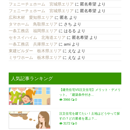
フェニーチェホーム 宮城県エリア
に
匿名希望
より
フェニーチェホーム 宮城県エリア
に
匿名希望
より
広和木材 愛知県エリア
に
匿名
より
タマホーム 鳥取県エリア
に
さち
より
一条工務店 福岡県エリア
に
はるる
より
セキスイハイム 北海道エリア
に
匿名希望
より
一条工務店 兵庫県エリア
に
ami
より
東建ビルダー 栃木県エリア
に
えな
より
ミサワホーム 栃木県エリア
に
えな
より
人気記事ランキング
【建売住宅VS注文住宅】メリット・デメリ
ット。「建築条件付き...
3966
0
注文住宅を建てたい！土地はどうやって探
すの？どの業者を選ぶ？...
3172
0