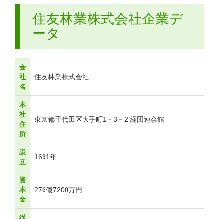
住友林業株式会社企業デ
ータ
会
社
住友林業株式会社
名
本
社
東京都千代田区大手町1－3－2 経団連会館
住
所
設
1691年
立
資
本
276億7200万円
金
従