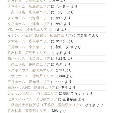
住友林業 広島県エリア
に
みー
より
タマホーム 広島県エリア
に
ほーみー
より
一条工務店 広島県エリア
に
はろー
より
タマホーム 北海道エリア
に
かい
より
タマホーム 北海道エリア
に
かい
より
YKホーム 埼玉県エリア
に
ちえ
より
イシンホーム住宅研究会 広島県エリア
に
匿名希望
より
タマホーム 広島県エリア
に
マロン
より
三井ホーム 東京都エリア
に
秋山 拓海
より
住友林業 広島県エリア
に
ちはる
より
積水ハウス 山口県エリア
に
ちはる
より
一条工務店 長崎県エリア
に
ろき
より
スズキハウス 静岡県エリア
に
YO
より
ミサワホーム 徳島県エリア
に
emi
より
三井ホーム 愛知県エリア
に
nana
より
日本ハウスHD 愛媛県エリア
に
伊井
より
Life-labo 東埼玉 埼玉県エリア
に
鳴いてるよう
より
セキスイハイム 岡山県エリア
に
匿名希望
より
一級建築士事務所 安江工務店 愛知県エリア
に
ゆうき
より
住友林業 東京都エリア
に
MW
より