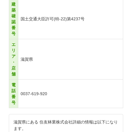
建
築
確
国土交通大臣許可(特-22)第4237号
認
番
号
エ
リ
ア
滋賀県
・
店
舗
電
話
0037-619-920
番
号
滋賀県にある 住友林業株式会社詳細の情報は以下になり
ます。