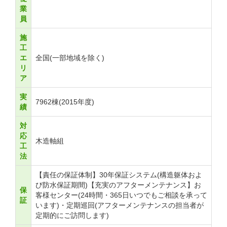
業
員
施
工
エ
全国(一部地域を除く)
リ
ア
実
7962棟(2015年度)
績
対
応
木造軸組
工
法
【責任の保証体制】30年保証システム(構造躯体およ
び防水保証期間)【充実のアフターメンテナンス】お
保
客様センター(24時間・365日いつでもご相談を承って
証
います)・定期巡回(アフターメンテナンスの担当者が
定期的にご訪問します)