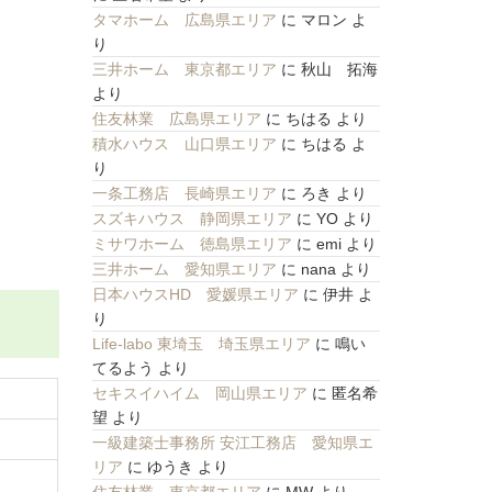
タマホーム 広島県エリア
に
マロン
よ
り
三井ホーム 東京都エリア
に
秋山 拓海
より
住友林業 広島県エリア
に
ちはる
より
積水ハウス 山口県エリア
に
ちはる
よ
り
一条工務店 長崎県エリア
に
ろき
より
スズキハウス 静岡県エリア
に
YO
より
ミサワホーム 徳島県エリア
に
emi
より
三井ホーム 愛知県エリア
に
nana
より
日本ハウスHD 愛媛県エリア
に
伊井
よ
り
Life-labo 東埼玉 埼玉県エリア
に
鳴い
てるよう
より
セキスイハイム 岡山県エリア
に
匿名希
望
より
一級建築士事務所 安江工務店 愛知県エ
リア
に
ゆうき
より