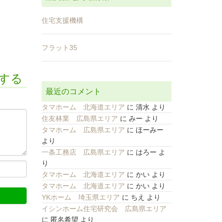
住宅支援機構
フラット35
をする
最近のコメント
タマホーム 北海道エリア
に
清水
より
住友林業 広島県エリア
に
みー
より
タマホーム 広島県エリア
に
ほーみー
より
一条工務店 広島県エリア
に
はろー
よ
り
タマホーム 北海道エリア
に
かい
より
タマホーム 北海道エリア
に
かい
より
YKホーム 埼玉県エリア
に
ちえ
より
イシンホーム住宅研究会 広島県エリア
に
匿名希望
より