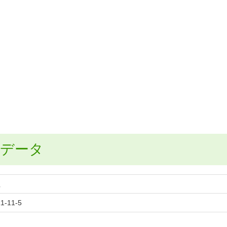
業データ
社
11-5