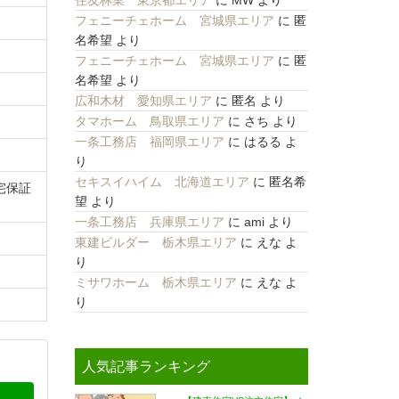
住友林業 東京都エリア
に
MW
より
フェニーチェホーム 宮城県エリア
に
匿
名希望
より
フェニーチェホーム 宮城県エリア
に
匿
名希望
より
広和木材 愛知県エリア
に
匿名
より
タマホーム 鳥取県エリア
に
さち
より
一条工務店 福岡県エリア
に
はるる
よ
り
セキスイハイム 北海道エリア
に
匿名希
宅保証
望
より
一条工務店 兵庫県エリア
に
ami
より
東建ビルダー 栃木県エリア
に
えな
よ
り
ミサワホーム 栃木県エリア
に
えな
よ
り
人気記事ランキング