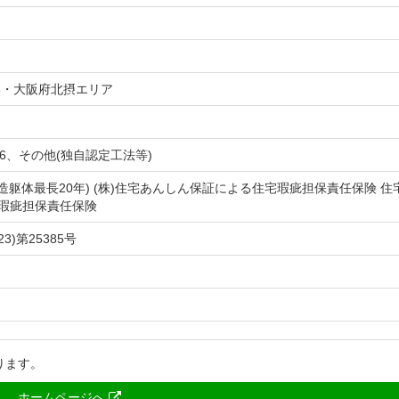
部・大阪府北摂エリア
×6、その他(独自認定工法等)
造躯体最長20年) (株)住宅あんしん保証による住宅瑕疵担保責任保険 住
宅瑕疵担保責任保険
3)第25385号
ります。
ホームページへ