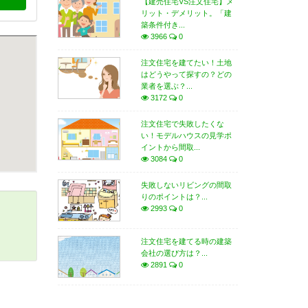
【建売住宅VS注文住宅】メ
リット・デメリット。「建
築条件付き...
3966
0
注文住宅を建てたい！土地
はどうやって探すの？どの
業者を選ぶ？...
3172
0
注文住宅で失敗したくな
い！モデルハウスの見学ポ
イントから間取...
3084
0
失敗しないリビングの間取
りのポイントは？...
2993
0
注文住宅を建てる時の建築
会社の選び方は？...
2891
0