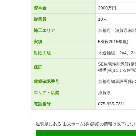
資本金
2000万円
従業員
10人
施工エリア
京都府・滋賀県南
実績
58棟(2015年度)
対応工法
木造軸組、2×4、2
SE住宅性能保証(構
保証
機構(株)による住
建築確認番号
京都府知事許可(特-2
エリア・店舗
滋賀県
電話番号
075-955-7311
滋賀県にある 山栄ホーム(株)詳細の情報は以下にな