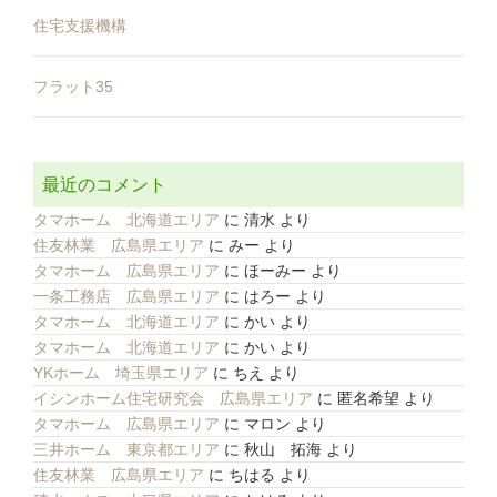
住宅支援機構
フラット35
最近のコメント
タマホーム 北海道エリア
に
清水
より
住友林業 広島県エリア
に
みー
より
タマホーム 広島県エリア
に
ほーみー
より
一条工務店 広島県エリア
に
はろー
より
タマホーム 北海道エリア
に
かい
より
タマホーム 北海道エリア
に
かい
より
YKホーム 埼玉県エリア
に
ちえ
より
イシンホーム住宅研究会 広島県エリア
に
匿名希望
より
タマホーム 広島県エリア
に
マロン
より
三井ホーム 東京都エリア
に
秋山 拓海
より
住友林業 広島県エリア
に
ちはる
より