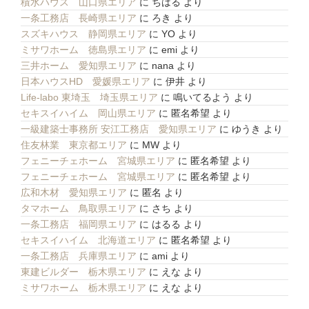
積水ハウス 山口県エリア
に
ちはる
より
一条工務店 長崎県エリア
に
ろき
より
スズキハウス 静岡県エリア
に
YO
より
ミサワホーム 徳島県エリア
に
emi
より
三井ホーム 愛知県エリア
に
nana
より
日本ハウスHD 愛媛県エリア
に
伊井
より
Life-labo 東埼玉 埼玉県エリア
に
鳴いてるよう
より
セキスイハイム 岡山県エリア
に
匿名希望
より
一級建築士事務所 安江工務店 愛知県エリア
に
ゆうき
より
住友林業 東京都エリア
に
MW
より
フェニーチェホーム 宮城県エリア
に
匿名希望
より
フェニーチェホーム 宮城県エリア
に
匿名希望
より
広和木材 愛知県エリア
に
匿名
より
タマホーム 鳥取県エリア
に
さち
より
一条工務店 福岡県エリア
に
はるる
より
セキスイハイム 北海道エリア
に
匿名希望
より
一条工務店 兵庫県エリア
に
ami
より
東建ビルダー 栃木県エリア
に
えな
より
ミサワホーム 栃木県エリア
に
えな
より