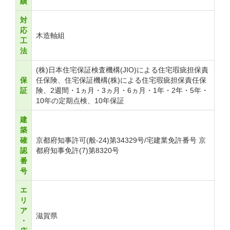
績
対
応
木造軸組
工
法
(株)日本住宅保証検査機構(JIO)による住宅瑕疵担保責
保
任保険、住宅保証機構(株)による住宅瑕疵担保責任保
証
険、2週間・1ヵ月・3ヵ月・6ヵ月・1年・2年・5年・
10年の定期点検、10年保証
建
築
確
京都府知事許可(般-24)第34329号/宅建業免許番号 京
認
都府知事免許(7)第8320号
番
号
エ
リ
ア
滋賀県
・