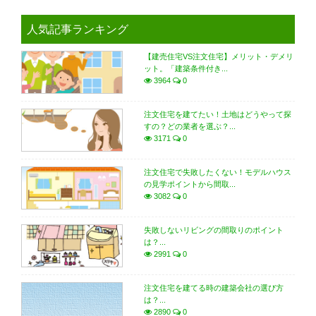
人気記事ランキング
【建売住宅VS注文住宅】メリット・デメリ
ット。「建築条件付き...
3964
0
注文住宅を建てたい！土地はどうやって探
すの？どの業者を選ぶ？...
3171
0
注文住宅で失敗したくない！モデルハウス
の見学ポイントから間取...
3082
0
失敗しないリビングの間取りのポイント
は？...
2991
0
注文住宅を建てる時の建築会社の選び方
は？...
2890
0