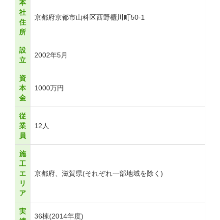
本
社
京都府京都市山科区西野櫃川町50-1
住
所
設
2002年5月
立
資
本
1000万円
金
従
業
12人
員
施
工
エ
京都府、滋賀県(それぞれ一部地域を除く)
リ
ア
実
36棟(2014年度)