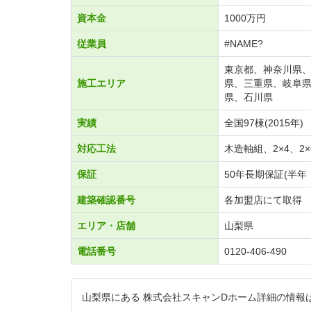
資本金
1000万円
従業員
#NAME?
東京都、神奈川県
施工エリア
県、三重県、岐阜
県、石川県
実績
全国97棟(2015年)
対応工法
木造軸組、2×4、2×
保証
50年長期保証(半
建築確認番号
各加盟店にて取得
エリア・店舗
山梨県
電話番号
0120-406-490
山梨県にある 株式会社スキャンDホーム詳細の情報