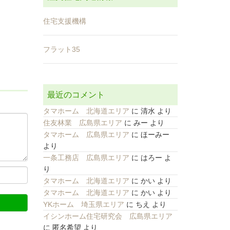
住宅支援機構
フラット35
最近のコメント
タマホーム 北海道エリア
に
清水
より
住友林業 広島県エリア
に
みー
より
タマホーム 広島県エリア
に
ほーみー
より
一条工務店 広島県エリア
に
はろー
よ
り
タマホーム 北海道エリア
に
かい
より
タマホーム 北海道エリア
に
かい
より
YKホーム 埼玉県エリア
に
ちえ
より
イシンホーム住宅研究会 広島県エリア
に
匿名希望
より