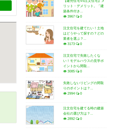
【建売住宅VS注文住宅】メ
リット・デメリット。「建
築条件付き...
3967
0
注文住宅を建てたい！土地
はどうやって探すの？どの
業者を選ぶ？...
3173
0
注文住宅で失敗したくな
い！モデルハウスの見学ポ
イントから間取...
3085
0
失敗しないリビングの間取
りのポイントは？...
2994
0
注文住宅を建てる時の建築
会社の選び方は？...
2892
0