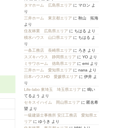
タマホーム 広島県エリア
に
マロン
よ
り
三井ホーム 東京都エリア
に
秋山 拓海
より
住友林業 広島県エリア
に
ちはる
より
積水ハウス 山口県エリア
に
ちはる
よ
り
一条工務店 長崎県エリア
に
ろき
より
スズキハウス 静岡県エリア
に
YO
より
ミサワホーム 徳島県エリア
に
emi
より
三井ホーム 愛知県エリア
に
nana
より
日本ハウスHD 愛媛県エリア
に
伊井
よ
り
Life-labo 東埼玉 埼玉県エリア
に
鳴い
てるよう
より
セキスイハイム 岡山県エリア
に
匿名希
望
より
一級建築士事務所 安江工務店 愛知県エ
リア
に
ゆうき
より