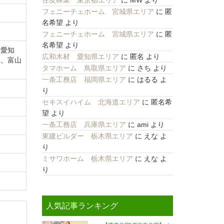
住友林業 東京都エリア
に
MW
より
フェニーチェホーム 宮城県エリア
に
匿
名希望
より
フェニーチェホーム 宮城県エリア
に
匿
名希望
より
、愛知
広和木材 愛知県エリア
に
匿名
より
県、富山
タマホーム 鳥取県エリア
に
さち
より
一条工務店 福岡県エリア
に
はるる
よ
り
セキスイハイム 北海道エリア
に
匿名希
望
より
一条工務店 兵庫県エリア
に
ami
より
東建ビルダー 栃木県エリア
に
えな
よ
り
ミサワホーム 栃木県エリア
に
えな
よ
り
人気記事ランキング