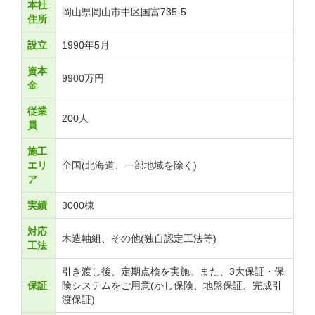
本社
岡山県岡山市中区国富735-5
住所
設立
1990年5月
資本
9900万円
金
従業
200人
員
施工
エリ
全国(北海道、一部地域を除く)
ア
実績
3000棟
対応
木造軸組、その他(独自認定工法等)
工法
引き渡し後、定期点検を実施。また、3大保証・保
保証
険システムをご用意(かし保険、地盤保証、完成引
渡保証)