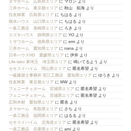
タマホーム 広島県エリア
に
マロン
より
三井ホーム 東京都エリア
に
秋山 拓海
より
住友林業 広島県エリア
に
ちはる
より
積水ハウス 山口県エリア
に
ちはる
より
一条工務店 長崎県エリア
に
ろき
より
スズキハウス 静岡県エリア
に
YO
より
ミサワホーム 徳島県エリア
に
emi
より
三井ホーム 愛知県エリア
に
nana
より
日本ハウスHD 愛媛県エリア
に
伊井
より
Life-labo 東埼玉 埼玉県エリア
に
鳴いてるよう
より
セキスイハイム 岡山県エリア
に
匿名希望
より
一級建築士事務所 安江工務店 愛知県エリア
に
ゆうき
より
住友林業 東京都エリア
に
MW
より
フェニーチェホーム 宮城県エリア
に
匿名希望
より
フェニーチェホーム 宮城県エリア
に
匿名希望
より
広和木材 愛知県エリア
に
匿名
より
タマホーム 鳥取県エリア
に
さち
より
一条工務店 福岡県エリア
に
はるる
より
セキスイハイム 北海道エリア
に
匿名希望
より
一条工務店 兵庫県エリア
に
ami
より