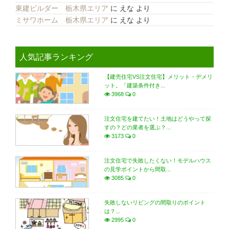
東建ビルダー 栃木県エリア
に
えな
より
ミサワホーム 栃木県エリア
に
えな
より
人気記事ランキング
【建売住宅VS注文住宅】メリット・デメリ
ット。「建築条件付き...
3968
0
注文住宅を建てたい！土地はどうやって探
すの？どの業者を選ぶ？...
3173
0
注文住宅で失敗したくない！モデルハウス
の見学ポイントから間取...
3085
0
失敗しないリビングの間取りのポイント
は？...
2995
0