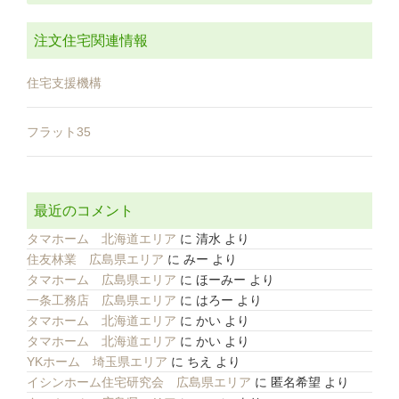
注文住宅関連情報
住宅支援機構
フラット35
最近のコメント
タマホーム 北海道エリア
に
清水
より
住友林業 広島県エリア
に
みー
より
タマホーム 広島県エリア
に
ほーみー
より
一条工務店 広島県エリア
に
はろー
より
タマホーム 北海道エリア
に
かい
より
タマホーム 北海道エリア
に
かい
より
YKホーム 埼玉県エリア
に
ちえ
より
イシンホーム住宅研究会 広島県エリア
に
匿名希望
より