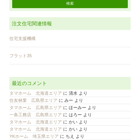
注文住宅関連情報
住宅支援機構
フラット35
最近のコメント
タマホーム 北海道エリア
に
清水
より
住友林業 広島県エリア
に
みー
より
タマホーム 広島県エリア
に
ほーみー
より
一条工務店 広島県エリア
に
はろー
より
タマホーム 北海道エリア
に
かい
より
タマホーム 北海道エリア
に
かい
より
YKホーム 埼玉県エリア
に
ちえ
より