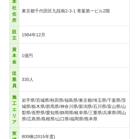
本
社
東京都千代田区九段南2-3-1 青葉第一ビル2階
住
所
設
1984年12月
立
資
本
1億円
金
従
業
330人
員
施
岩手県/宮城県/秋田県/福島県/東京都/埼玉県/千葉県/茨
工
城県/栃木県/群馬県/神奈川県/新潟県/石川県/富山県/山
エ
梨県/長野県/愛知県/静岡県/岐阜県/三重県/兵庫県/岡山
リ
県/広島県/島根県/山口県/福岡県/熊本県
ア
実
800棟(2015年度)