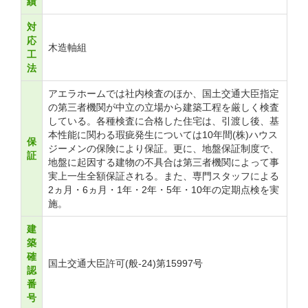
績
対
応
木造軸組
工
法
アエラホームでは社内検査のほか、国土交通大臣指定
の第三者機関が中立の立場から建築工程を厳しく検査
している。各種検査に合格した住宅は、引渡し後、基
本性能に関わる瑕疵発生については10年間(株)ハウス
保
ジーメンの保険により保証。更に、地盤保証制度で、
証
地盤に起因する建物の不具合は第三者機関によって事
実上一生全額保証される。また、専門スタッフによる
2ヵ月・6ヵ月・1年・2年・5年・10年の定期点検を実
施。
建
築
確
国土交通大臣許可(般-24)第15997号
認
番
号