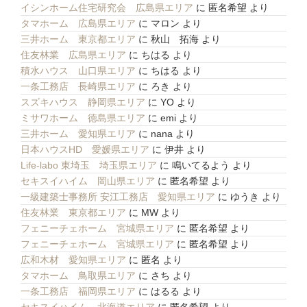
イシンホーム住宅研究会 広島県エリア
に
匿名希望
より
タマホーム 広島県エリア
に
マロン
より
三井ホーム 東京都エリア
に
秋山 拓海
より
住友林業 広島県エリア
に
ちはる
より
積水ハウス 山口県エリア
に
ちはる
より
一条工務店 長崎県エリア
に
ろき
より
スズキハウス 静岡県エリア
に
YO
より
ミサワホーム 徳島県エリア
に
emi
より
三井ホーム 愛知県エリア
に
nana
より
日本ハウスHD 愛媛県エリア
に
伊井
より
Life-labo 東埼玉 埼玉県エリア
に
鳴いてるよう
より
セキスイハイム 岡山県エリア
に
匿名希望
より
一級建築士事務所 安江工務店 愛知県エリア
に
ゆうき
より
住友林業 東京都エリア
に
MW
より
フェニーチェホーム 宮城県エリア
に
匿名希望
より
フェニーチェホーム 宮城県エリア
に
匿名希望
より
広和木材 愛知県エリア
に
匿名
より
タマホーム 鳥取県エリア
に
さち
より
一条工務店 福岡県エリア
に
はるる
より