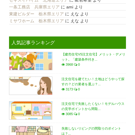
セキスイハイム 北海道エリア
に
匿名希望
より
一条工務店 兵庫県エリア
に
ami
より
東建ビルダー 栃木県エリア
に
えな
より
ミサワホーム 栃木県エリア
に
えな
より
人気記事ランキング
【建売住宅VS注文住宅】メリット・デメリ
ット。「建築条件付き...
3968
0
注文住宅を建てたい！土地はどうやって探
すの？どの業者を選ぶ？...
3173
0
注文住宅で失敗したくない！モデルハウス
の見学ポイントから間取...
3085
0
失敗しないリビングの間取りのポイント
は？...