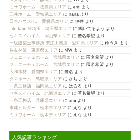
ミサワホーム 徳島県エリア
に
emi
より
三井ホーム 愛知県エリア
に
nana
より
日本ハウスHD 愛媛県エリア
に
伊井
より
Life-labo 東埼玉 埼玉県エリア
に
鳴いてるよう
より
セキスイハイム 岡山県エリア
に
匿名希望
より
一級建築士事務所 安江工務店 愛知県エリア
に
ゆうき
より
住友林業 東京都エリア
に
MW
より
フェニーチェホーム 宮城県エリア
に
匿名希望
より
フェニーチェホーム 宮城県エリア
に
匿名希望
より
広和木材 愛知県エリア
に
匿名
より
タマホーム 鳥取県エリア
に
さち
より
一条工務店 福岡県エリア
に
はるる
より
セキスイハイム 北海道エリア
に
匿名希望
より
一条工務店 兵庫県エリア
に
ami
より
東建ビルダー 栃木県エリア
に
えな
より
ミサワホーム 栃木県エリア
に
えな
より
人気記事ランキング