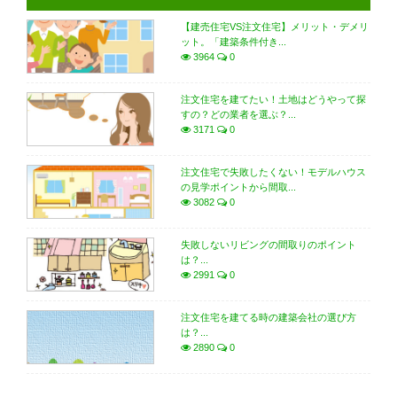
【建売住宅VS注文住宅】メリット・デメリ
ット。「建築条件付き...
3964
0
注文住宅を建てたい！土地はどうやって探
すの？どの業者を選ぶ？...
3171
0
注文住宅で失敗したくない！モデルハウス
の見学ポイントから間取...
3082
0
失敗しないリビングの間取りのポイント
は？...
2991
0
注文住宅を建てる時の建築会社の選び方
は？...
2890
0