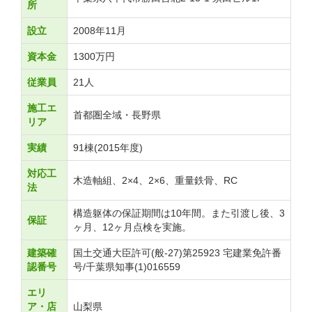
所
設立
2008年11月
資本金
1300万円
従業員
21人
施工エ
首都圏全域・長野県
リア
実績
91棟(2015年度)
対応工
木造軸組、2×4、2×6、重量鉄骨、RC
法
構造躯体の保証期間は10年間。また引渡し後、3
保証
ヶ月、12ヶ月点検を実施。
建築確
国土交通大臣許可(般-27)第25923 宅建業免許番
認番号
号/千葉県知事(1)016559
エリ
ア・店
山梨県