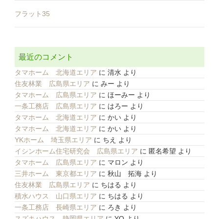
フラット35
最近のコメント
タマホーム 北海道エリア
に
清水
より
住友林業 広島県エリア
に
みー
より
タマホーム 広島県エリア
に
ほーみー
より
一条工務店 広島県エリア
に
はろー
より
タマホーム 北海道エリア
に
かい
より
タマホーム 北海道エリア
に
かい
より
YKホーム 埼玉県エリア
に
ちえ
より
イシンホーム住宅研究会 広島県エリア
に
匿名希望
より
タマホーム 広島県エリア
に
マロン
より
三井ホーム 東京都エリア
に
秋山 拓海
より
住友林業 広島県エリア
に
ちはる
より
積水ハウス 山口県エリア
に
ちはる
より
一条工務店 長崎県エリア
に
ろき
より
スズキハウス 静岡県エリア
に
YO
より