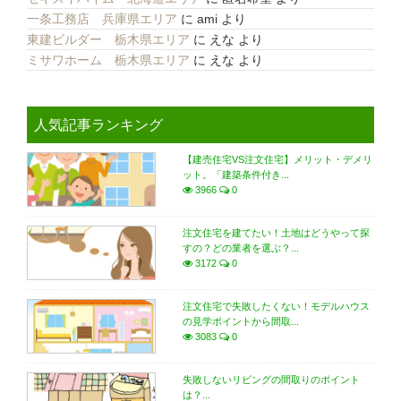
一条工務店 兵庫県エリア
に
ami
より
東建ビルダー 栃木県エリア
に
えな
より
ミサワホーム 栃木県エリア
に
えな
より
人気記事ランキング
【建売住宅VS注文住宅】メリット・デメリ
ット。「建築条件付き...
3966
0
注文住宅を建てたい！土地はどうやって探
すの？どの業者を選ぶ？...
3172
0
注文住宅で失敗したくない！モデルハウス
の見学ポイントから間取...
3083
0
失敗しないリビングの間取りのポイント
は？...