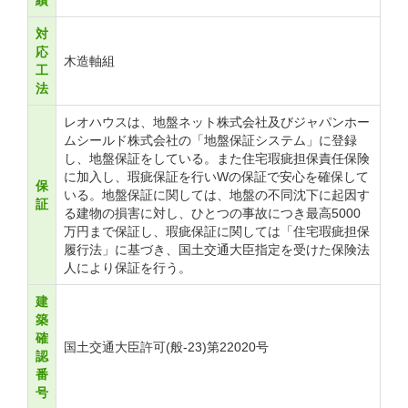
績
対
応
木造軸組
工
法
レオハウスは、地盤ネット株式会社及びジャパンホー
ムシールド株式会社の「地盤保証システム」に登録
し、地盤保証をしている。また住宅瑕疵担保責任保険
に加入し、瑕疵保証を行いWの保証で安心を確保して
保
いる。地盤保証に関しては、地盤の不同沈下に起因す
証
る建物の損害に対し、ひとつの事故につき最高5000
万円まで保証し、瑕疵保証に関しては「住宅瑕疵担保
履行法」に基づき、国土交通大臣指定を受けた保険法
人により保証を行う。
建
築
確
国土交通大臣許可(般-23)第22020号
認
番
号