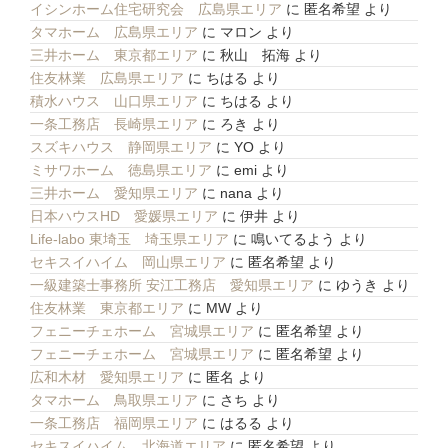
イシンホーム住宅研究会 広島県エリア
に
匿名希望
より
タマホーム 広島県エリア
に
マロン
より
三井ホーム 東京都エリア
に
秋山 拓海
より
住友林業 広島県エリア
に
ちはる
より
積水ハウス 山口県エリア
に
ちはる
より
一条工務店 長崎県エリア
に
ろき
より
スズキハウス 静岡県エリア
に
YO
より
ミサワホーム 徳島県エリア
に
emi
より
三井ホーム 愛知県エリア
に
nana
より
日本ハウスHD 愛媛県エリア
に
伊井
より
Life-labo 東埼玉 埼玉県エリア
に
鳴いてるよう
より
セキスイハイム 岡山県エリア
に
匿名希望
より
一級建築士事務所 安江工務店 愛知県エリア
に
ゆうき
より
住友林業 東京都エリア
に
MW
より
フェニーチェホーム 宮城県エリア
に
匿名希望
より
フェニーチェホーム 宮城県エリア
に
匿名希望
より
広和木材 愛知県エリア
に
匿名
より
タマホーム 鳥取県エリア
に
さち
より
一条工務店 福岡県エリア
に
はるる
より
セキスイハイム 北海道エリア
に
匿名希望
より