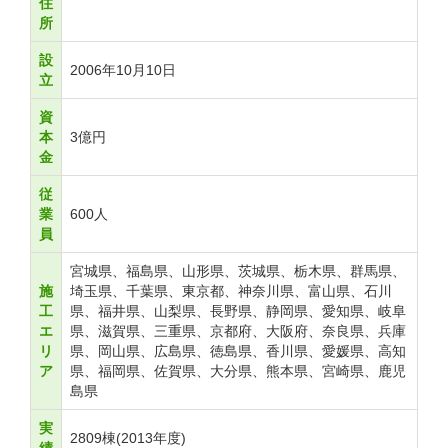
住
所
設
2006年10月10日
立
資
本
3億円
金
従
業
600人
員
宮城県、福島県、山形県、茨城県、栃木県、群馬県、
施
埼玉県、千葉県、東京都、神奈川県、富山県、石川
工
県、福井県、山梨県、長野県、静岡県、愛知県、岐阜
エ
県、滋賀県、三重県、京都府、大阪府、奈良県、兵庫
リ
県、岡山県、広島県、徳島県、香川県、愛媛県、高知
ア
県、福岡県、佐賀県、大分県、熊本県、宮崎県、鹿児
島県
実
2809棟(2013年度)