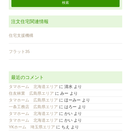
注文住宅関連情報
住宅支援機構
フラット35
最近のコメント
タマホーム 北海道エリア
に
清水
より
住友林業 広島県エリア
に
みー
より
タマホーム 広島県エリア
に
ほーみー
より
一条工務店 広島県エリア
に
はろー
より
タマホーム 北海道エリア
に
かい
より
タマホーム 北海道エリア
に
かい
より
YKホーム 埼玉県エリア
に
ちえ
より