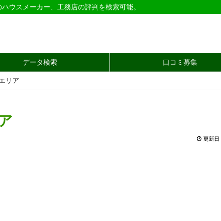
のハウスメーカー、工務店の評判を検索可能。
データ検索
口コミ募集
県エリア
リア
更新日 2