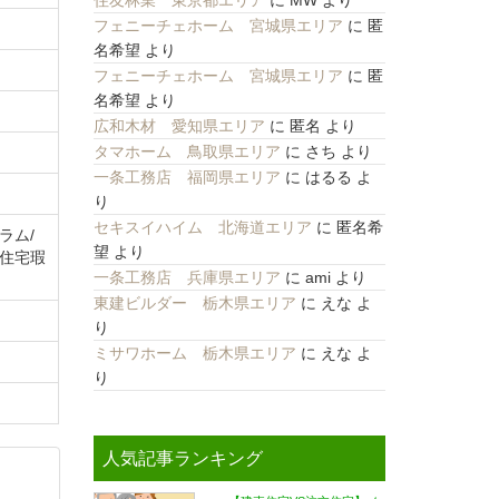
住友林業 東京都エリア
に
MW
より
フェニーチェホーム 宮城県エリア
に
匿
名希望
より
フェニーチェホーム 宮城県エリア
に
匿
名希望
より
広和木材 愛知県エリア
に
匿名
より
タマホーム 鳥取県エリア
に
さち
より
一条工務店 福岡県エリア
に
はるる
よ
り
セキスイハイム 北海道エリア
に
匿名希
ラム/
望
より
る住宅瑕
一条工務店 兵庫県エリア
に
ami
より
東建ビルダー 栃木県エリア
に
えな
よ
り
ミサワホーム 栃木県エリア
に
えな
よ
り
人気記事ランキング