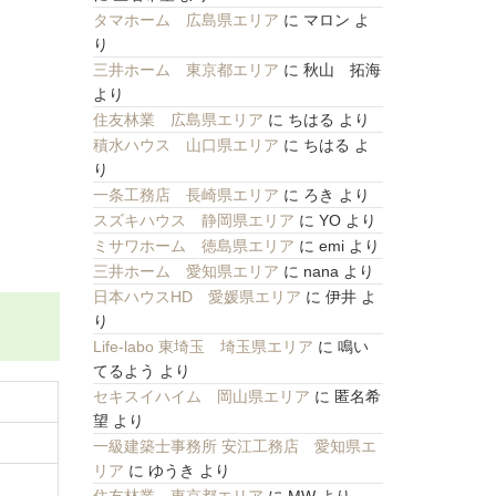
タマホーム 広島県エリア
に
マロン
よ
り
三井ホーム 東京都エリア
に
秋山 拓海
より
住友林業 広島県エリア
に
ちはる
より
積水ハウス 山口県エリア
に
ちはる
よ
り
一条工務店 長崎県エリア
に
ろき
より
スズキハウス 静岡県エリア
に
YO
より
ミサワホーム 徳島県エリア
に
emi
より
三井ホーム 愛知県エリア
に
nana
より
日本ハウスHD 愛媛県エリア
に
伊井
よ
り
Life-labo 東埼玉 埼玉県エリア
に
鳴い
てるよう
より
セキスイハイム 岡山県エリア
に
匿名希
望
より
一級建築士事務所 安江工務店 愛知県エ
リア
に
ゆうき
より