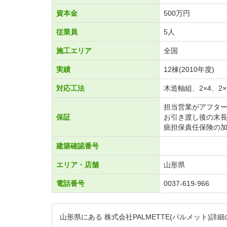
資本金
500万円
従業員
5人
施工エリア
全国
実績
12棟(2010年度)
対応工法
木造軸組、2×4、2
担当営業がアフター
保証
お引き渡し後の末長
疵担保責任保険の加
建築確認番号
エリア・店舗
山形県
電話番号
0037-619-966
山形県にある 株式会社PALMETTE(パルメット)