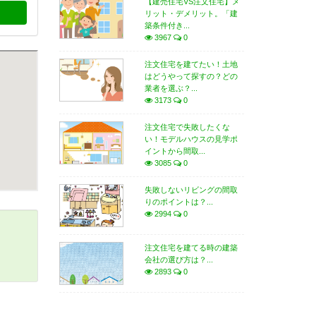
【建売住宅VS注文住宅】メ
リット・デメリット。「建
築条件付き...
3967
0
注文住宅を建てたい！土地
はどうやって探すの？どの
業者を選ぶ？...
3173
0
注文住宅で失敗したくな
い！モデルハウスの見学ポ
イントから間取...
3085
0
失敗しないリビングの間取
りのポイントは？...
2994
0
注文住宅を建てる時の建築
会社の選び方は？...
2893
0