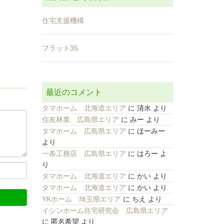
住宅支援機構
フラット35
最近のコメント
タマホーム 北海道エリア
に
清水
より
住友林業 広島県エリア
に
みー
より
タマホーム 広島県エリア
に
ほーみー
より
一条工務店 広島県エリア
に
はろー
よ
り
タマホーム 北海道エリア
に
かい
より
タマホーム 北海道エリア
に
かい
より
YKホーム 埼玉県エリア
に
ちえ
より
イシンホーム住宅研究会 広島県エリア
に
匿名希望
より