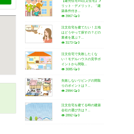
【建売住宅VS注文住宅】メ
リット・デメリット。「建
築条件付き...
3967
0
注文住宅を建てたい！土地
はどうやって探すの？どの
業者を選ぶ？...
3173
0
注文住宅で失敗したくな
い！モデルハウスの見学ポ
イントから間取...
3085
0
失敗しないリビングの間取
りのポイントは？...
2994
0
注文住宅を建てる時の建築
会社の選び方は？...
2892
0