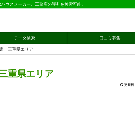
のハウスメーカー、工務店の評判を検索可能。
データ検索
口コミ募集
創家 三重県エリア
 三重県エリア
更新日 2