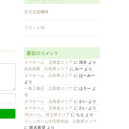
住宅支援機構
フラット35
最近のコメント
タマホーム 北海道エリア
に
清水
より
住友林業 広島県エリア
に
みー
より
タマホーム 広島県エリア
に
ほーみー
より
一条工務店 広島県エリア
に
はろー
よ
り
タマホーム 北海道エリア
に
かい
より
タマホーム 北海道エリア
に
かい
より
YKホーム 埼玉県エリア
に
ちえ
より
イシンホーム住宅研究会 広島県エリア
に
匿名希望
より