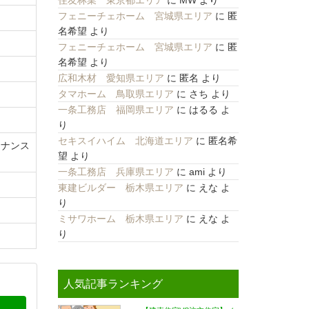
住友林業 東京都エリア
に
MW
より
フェニーチェホーム 宮城県エリア
に
匿
名希望
より
フェニーチェホーム 宮城県エリア
に
匿
名希望
より
広和木材 愛知県エリア
に
匿名
より
タマホーム 鳥取県エリア
に
さち
より
一条工務店 福岡県エリア
に
はるる
よ
り
セキスイハイム 北海道エリア
に
匿名希
テナンス
望
より
一条工務店 兵庫県エリア
に
ami
より
東建ビルダー 栃木県エリア
に
えな
よ
り
ミサワホーム 栃木県エリア
に
えな
よ
り
人気記事ランキング