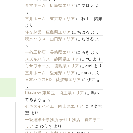
タマホーム 広島県エリア
に
マロン
よ
り
三井ホーム 東京都エリア
に
秋山 拓海
より
住友林業 広島県エリア
に
ちはる
より
積水ハウス 山口県エリア
に
ちはる
よ
り
一条工務店 長崎県エリア
に
ろき
より
スズキハウス 静岡県エリア
に
YO
より
ミサワホーム 徳島県エリア
に
emi
より
三井ホーム 愛知県エリア
に
nana
より
日本ハウスHD 愛媛県エリア
に
伊井
よ
り
Life-labo 東埼玉 埼玉県エリア
に
鳴い
てるよう
より
セキスイハイム 岡山県エリア
に
匿名希
望
より
一級建築士事務所 安江工務店 愛知県エ
リア
に
ゆうき
より