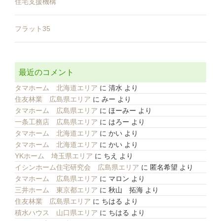
住宅支援機構
フラット35
最近のコメント
タマホーム 北海道エリア
に
清水
より
住友林業 広島県エリア
に
みー
より
タマホーム 広島県エリア
に
ほーみー
より
一条工務店 広島県エリア
に
はろー
より
タマホーム 北海道エリア
に
かい
より
タマホーム 北海道エリア
に
かい
より
YKホーム 埼玉県エリア
に
ちえ
より
イシンホーム住宅研究会 広島県エリア
に
匿名希望
より
タマホーム 広島県エリア
に
マロン
より
三井ホーム 東京都エリア
に
秋山 拓海
より
住友林業 広島県エリア
に
ちはる
より
積水ハウス 山口県エリア
に
ちはる
より