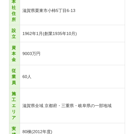
本
社
滋賀県栗東市小柿5丁目6-13
住
所
設
1962年1月(創業1935年10月)
立
資
本
9003万円
金
従
業
60人
員
施
工
エ
滋賀県全域 京都府・三重県・岐阜県の一部地域
リ
ア
実
80棟(2012年度)