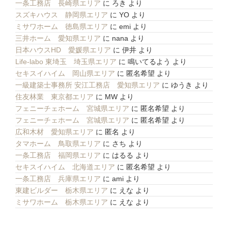
一条工務店 長崎県エリア
に
ろき
より
スズキハウス 静岡県エリア
に
YO
より
ミサワホーム 徳島県エリア
に
emi
より
三井ホーム 愛知県エリア
に
nana
より
日本ハウスHD 愛媛県エリア
に
伊井
より
Life-labo 東埼玉 埼玉県エリア
に
鳴いてるよう
より
セキスイハイム 岡山県エリア
に
匿名希望
より
一級建築士事務所 安江工務店 愛知県エリア
に
ゆうき
より
住友林業 東京都エリア
に
MW
より
フェニーチェホーム 宮城県エリア
に
匿名希望
より
フェニーチェホーム 宮城県エリア
に
匿名希望
より
広和木材 愛知県エリア
に
匿名
より
タマホーム 鳥取県エリア
に
さち
より
一条工務店 福岡県エリア
に
はるる
より
セキスイハイム 北海道エリア
に
匿名希望
より
一条工務店 兵庫県エリア
に
ami
より
東建ビルダー 栃木県エリア
に
えな
より
ミサワホーム 栃木県エリア
に
えな
より