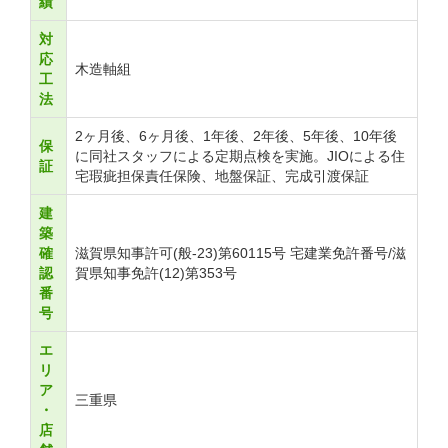
績
対
応
木造軸組
工
法
2ヶ月後、6ヶ月後、1年後、2年後、5年後、10年後
保
に同社スタッフによる定期点検を実施。JIOによる住
証
宅瑕疵担保責任保険、地盤保証、完成引渡保証
建
築
確
滋賀県知事許可(般-23)第60115号 宅建業免許番号/滋
認
賀県知事免許(12)第353号
番
号
エ
リ
ア
三重県
・
店