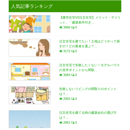
人気記事ランキング
【建売住宅VS注文住宅】メリット・デメリ
ット。「建築条件付き...
3966
0
注文住宅を建てたい！土地はどうやって探
すの？どの業者を選ぶ？...
3172
0
注文住宅で失敗したくない！モデルハウス
の見学ポイントから間取...
3083
0
失敗しないリビングの間取りのポイント
は？...
2992
0
注文住宅を建てる時の建築会社の選び方
は？...
2891
0