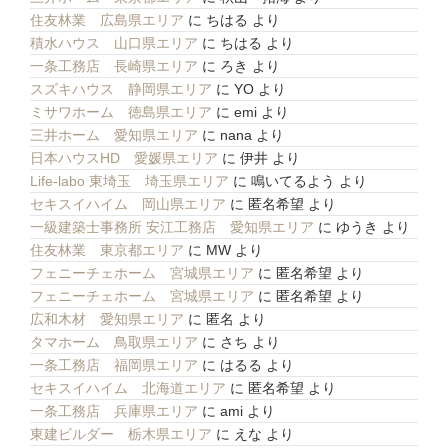
住友林業 広島県エリア
に
ちはる
より
積水ハウス 山口県エリア
に
ちはる
より
一条工務店 長崎県エリア
に
ろき
より
スズキハウス 静岡県エリア
に
YO
より
ミサワホーム 徳島県エリア
に
emi
より
三井ホーム 愛知県エリア
に
nana
より
日本ハウスHD 愛媛県エリア
に
伊井
より
Life-labo 東埼玉 埼玉県エリア
に
鳴いてるよう
より
セキスイハイム 岡山県エリア
に
匿名希望
より
一級建築士事務所 安江工務店 愛知県エリア
に
ゆうき
より
住友林業 東京都エリア
に
MW
より
フェニーチェホーム 宮城県エリア
に
匿名希望
より
フェニーチェホーム 宮城県エリア
に
匿名希望
より
広和木材 愛知県エリア
に
匿名
より
タマホーム 鳥取県エリア
に
さち
より
一条工務店 福岡県エリア
に
はるる
より
セキスイハイム 北海道エリア
に
匿名希望
より
一条工務店 兵庫県エリア
に
ami
より
東建ビルダー 栃木県エリア
に
えな
より