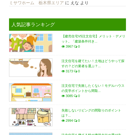
ミサワホーム 栃木県エリア
に
えな
より
人気記事ランキング
【建売住宅VS注文住宅】メリット・デメリ
ット。「建築条件付き...
3967
0
注文住宅を建てたい！土地はどうやって探
すの？どの業者を選ぶ？...
3173
0
注文住宅で失敗したくない！モデルハウス
の見学ポイントから間取...
3085
0
失敗しないリビングの間取りのポイント
は？...
2994
0