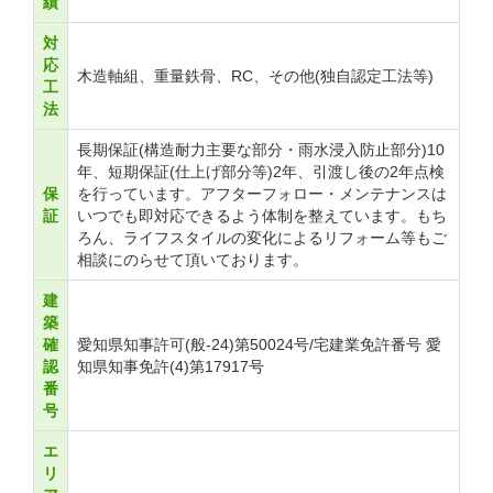
績
対
応
木造軸組、重量鉄骨、RC、その他(独自認定工法等)
工
法
長期保証(構造耐力主要な部分・雨水浸入防止部分)10
年、短期保証(仕上げ部分等)2年、引渡し後の2年点検
保
を行っています。アフターフォロー・メンテナンスは
証
いつでも即対応できるよう体制を整えています。もち
ろん、ライフスタイルの変化によるリフォーム等もご
相談にのらせて頂いております。
建
築
確
愛知県知事許可(般-24)第50024号/宅建業免許番号 愛
認
知県知事免許(4)第17917号
番
号
エ
リ