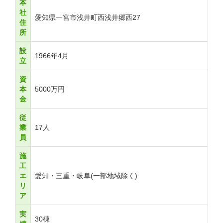
本
社
愛知県一宮市浅井町西浅井郷西27
住
所
設
1966年4月
立
資
本
5000万円
金
従
業
17人
員
施
工
エ
愛知・三重・岐阜(一部地域除く)
リ
ア
実
30棟