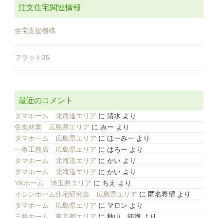
注文住宅関連情報
住宅支援機構
フラット35
最近のコメント
タマホーム 北海道エリア
に
清水
より
住友林業 広島県エリア
に
みー
より
タマホーム 広島県エリア
に
ほーみー
より
一条工務店 広島県エリア
に
はろー
より
タマホーム 北海道エリア
に
かい
より
タマホーム 北海道エリア
に
かい
より
YKホーム 埼玉県エリア
に
ちえ
より
イシンホーム住宅研究会 広島県エリア
に
匿名希望
より
タマホーム 広島県エリア
に
マロン
より
三井ホーム 東京都エリア
に
秋山 拓海
より