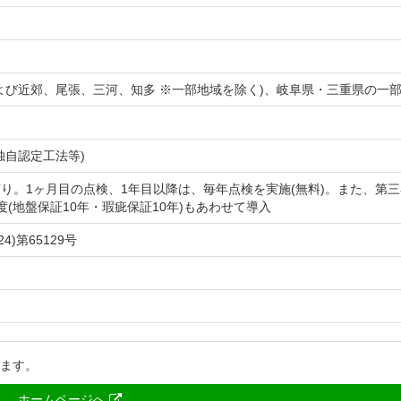
よび近郊、尾張、三河、知多 ※一部地域を除く)、岐阜県・三重県の一
独自認定工法等)
り。1ヶ月目の点検、1年目以降は、毎年点検を実施(無料)。また、第
度(地盤保証10年・瑕疵保証10年)もあわせて導入
4)第65129号
ります。
ホームページへ