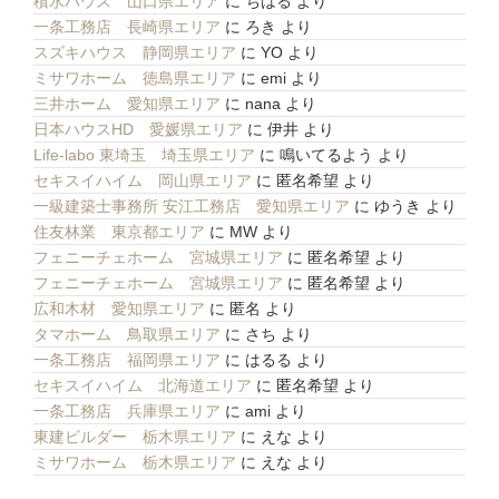
積水ハウス 山口県エリア
に
ちはる
より
一条工務店 長崎県エリア
に
ろき
より
スズキハウス 静岡県エリア
に
YO
より
ミサワホーム 徳島県エリア
に
emi
より
三井ホーム 愛知県エリア
に
nana
より
日本ハウスHD 愛媛県エリア
に
伊井
より
Life-labo 東埼玉 埼玉県エリア
に
鳴いてるよう
より
セキスイハイム 岡山県エリア
に
匿名希望
より
一級建築士事務所 安江工務店 愛知県エリア
に
ゆうき
より
住友林業 東京都エリア
に
MW
より
フェニーチェホーム 宮城県エリア
に
匿名希望
より
フェニーチェホーム 宮城県エリア
に
匿名希望
より
広和木材 愛知県エリア
に
匿名
より
タマホーム 鳥取県エリア
に
さち
より
一条工務店 福岡県エリア
に
はるる
より
セキスイハイム 北海道エリア
に
匿名希望
より
一条工務店 兵庫県エリア
に
ami
より
東建ビルダー 栃木県エリア
に
えな
より
ミサワホーム 栃木県エリア
に
えな
より