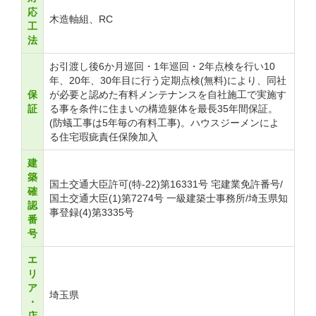
応
木造軸組、RC
工
法
お引渡し後6か月巡回・1年巡回・2年点検を行い10
年、20年、30年目に行う定期点検(無料)により、同社
保
が必要と認めた有料メンテナンスを自社施工で実施す
証
る事を条件に住まいの構造躯体を最長35年間保証。
(防蟻工事は5年毎の有料工事)。ハウスジーメンによ
る住宅瑕疵責任保険加入
建
築
国土交通大臣許可(特-22)第16331号 宅建業免許番号/
確
国土交通大臣(1)第7274号 一級建築士事務所/埼玉県知
認
事登録(4)第3335号
番
号
エ
リ
ア
埼玉県
・