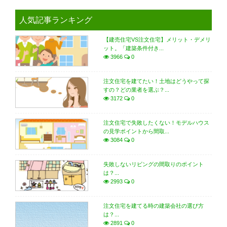
人気記事ランキング
【建売住宅VS注文住宅】メリット・デメリ
ット。「建築条件付き...
3966
0
注文住宅を建てたい！土地はどうやって探
すの？どの業者を選ぶ？...
3172
0
注文住宅で失敗したくない！モデルハウス
の見学ポイントから間取...
3084
0
失敗しないリビングの間取りのポイント
は？...
2993
0
注文住宅を建てる時の建築会社の選び方
は？...
2891
0