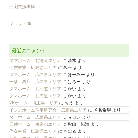
住宅支援機構
フラット35
最近のコメント
タマホーム 北海道エリア
に
清水
より
住友林業 広島県エリア
に
みー
より
タマホーム 広島県エリア
に
ほーみー
より
一条工務店 広島県エリア
に
はろー
より
タマホーム 北海道エリア
に
かい
より
タマホーム 北海道エリア
に
かい
より
YKホーム 埼玉県エリア
に
ちえ
より
イシンホーム住宅研究会 広島県エリア
に
匿名希望
より
タマホーム 広島県エリア
に
マロン
より
三井ホーム 東京都エリア
に
秋山 拓海
より
住友林業 広島県エリア
に
ちはる
より