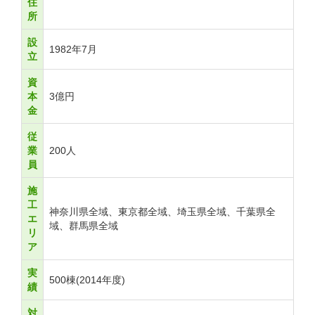
住
所
設
1982年7月
立
資
本
3億円
金
従
業
200人
員
施
工
神奈川県全域、東京都全域、埼玉県全域、千葉県全
エ
域、群馬県全域
リ
ア
実
500棟(2014年度)
績
対