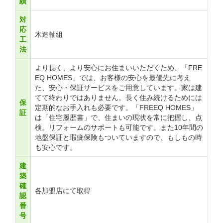
績
対
応
木造軸組
工
法
より長く、より安心にお住まいいただくため、「FRE
EQ HOMES」では、お客様の安心を最優先に考え
た、安心・保証サービスをご用意しています。家は建
てて終わりではありません。長く住み続けるためには
保
定期的なお手入れも必要です。「FREEQ HOMES」
証
は「住宅履歴書」で、住まいの現状を常に把握し、点
検。リフォームのサポートも可能です。また10年間の
地盤保証と瑕疵保険もついていますので、もしもの時
も安心です。
建
築
確
各加盟店にて取得
認
番
号