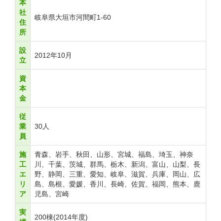
本
社
岐阜県大垣市河間町1-60
住
所
設
2012年10月
立
資
本
金
従
業
30人
員
施
青森、岩手、秋田、山形、宮城、福島、埼玉、神奈
工
川、千葉、茨城、群馬、栃木、新潟、富山、山梨、長
エ
野、静岡、三重、愛知、岐阜、滋賀、兵庫、岡山、広
リ
島、島根、愛媛、香川、長崎、佐賀、福岡、熊本、鹿
ア
児島、宮崎
実
200棟(2014年度)