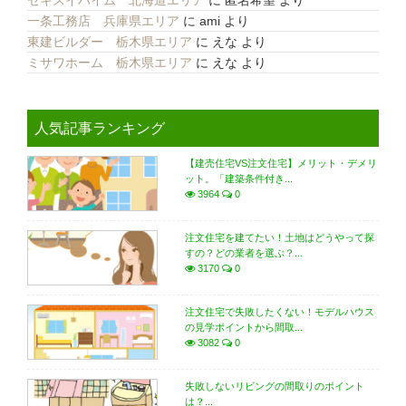
セキスイハイム 北海道エリア
に
匿名希望
より
一条工務店 兵庫県エリア
に
ami
より
東建ビルダー 栃木県エリア
に
えな
より
ミサワホーム 栃木県エリア
に
えな
より
人気記事ランキング
【建売住宅VS注文住宅】メリット・デメリ
ット。「建築条件付き...
3964
0
注文住宅を建てたい！土地はどうやって探
すの？どの業者を選ぶ？...
3170
0
注文住宅で失敗したくない！モデルハウス
の見学ポイントから間取...
3082
0
失敗しないリビングの間取りのポイント
は？...