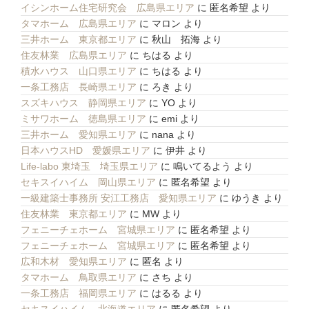
イシンホーム住宅研究会 広島県エリア
に
匿名希望
より
タマホーム 広島県エリア
に
マロン
より
三井ホーム 東京都エリア
に
秋山 拓海
より
住友林業 広島県エリア
に
ちはる
より
積水ハウス 山口県エリア
に
ちはる
より
一条工務店 長崎県エリア
に
ろき
より
スズキハウス 静岡県エリア
に
YO
より
ミサワホーム 徳島県エリア
に
emi
より
三井ホーム 愛知県エリア
に
nana
より
日本ハウスHD 愛媛県エリア
に
伊井
より
Life-labo 東埼玉 埼玉県エリア
に
鳴いてるよう
より
セキスイハイム 岡山県エリア
に
匿名希望
より
一級建築士事務所 安江工務店 愛知県エリア
に
ゆうき
より
住友林業 東京都エリア
に
MW
より
フェニーチェホーム 宮城県エリア
に
匿名希望
より
フェニーチェホーム 宮城県エリア
に
匿名希望
より
広和木材 愛知県エリア
に
匿名
より
タマホーム 鳥取県エリア
に
さち
より
一条工務店 福岡県エリア
に
はるる
より