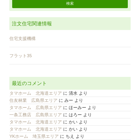
注文住宅関連情報
住宅支援機構
フラット35
最近のコメント
タマホーム 北海道エリア
に
清水
より
住友林業 広島県エリア
に
みー
より
タマホーム 広島県エリア
に
ほーみー
より
一条工務店 広島県エリア
に
はろー
より
タマホーム 北海道エリア
に
かい
より
タマホーム 北海道エリア
に
かい
より
YKホーム 埼玉県エリア
に
ちえ
より