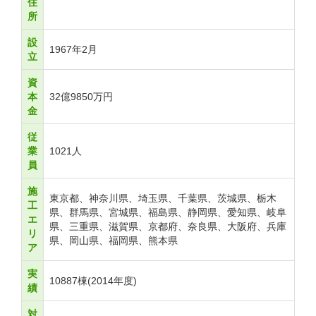
住
所
設
1967年2月
立
資
本
32億9850万円
金
従
業
1021人
員
施
東京都、神奈川県、埼玉県、千葉県、茨城県、栃木
工
県、群馬県、宮城県、福島県、静岡県、愛知県、岐阜
エ
県、三重県、滋賀県、京都府、奈良県、大阪府、兵庫
リ
県、岡山県、福岡県、熊本県
ア
実
10887棟(2014年度)
績
対