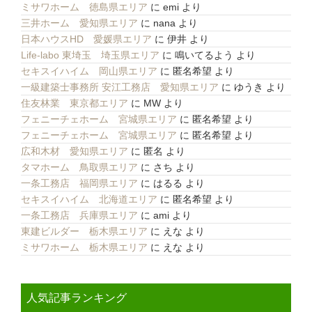
ミサワホーム 徳島県エリア
に
emi
より
三井ホーム 愛知県エリア
に
nana
より
日本ハウスHD 愛媛県エリア
に
伊井
より
Life-labo 東埼玉 埼玉県エリア
に
鳴いてるよう
より
セキスイハイム 岡山県エリア
に
匿名希望
より
一級建築士事務所 安江工務店 愛知県エリア
に
ゆうき
より
住友林業 東京都エリア
に
MW
より
フェニーチェホーム 宮城県エリア
に
匿名希望
より
フェニーチェホーム 宮城県エリア
に
匿名希望
より
広和木材 愛知県エリア
に
匿名
より
タマホーム 鳥取県エリア
に
さち
より
一条工務店 福岡県エリア
に
はるる
より
セキスイハイム 北海道エリア
に
匿名希望
より
一条工務店 兵庫県エリア
に
ami
より
東建ビルダー 栃木県エリア
に
えな
より
ミサワホーム 栃木県エリア
に
えな
より
人気記事ランキング