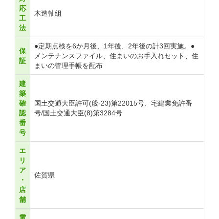
応
木造軸組
工
法
●定期点検を6か月後、1年後、2年後の計3回実施。●
保
メンテナンスファイル、住まいのお手入れセット、住
証
まいの管理手帳を配布
建
築
確
国土交通大臣許可(般-23)第22015号、宅建業免許番
認
号/国土交通大臣(8)第3284号
番
号
エ
リ
ア
佐賀県
・
店
舗
電