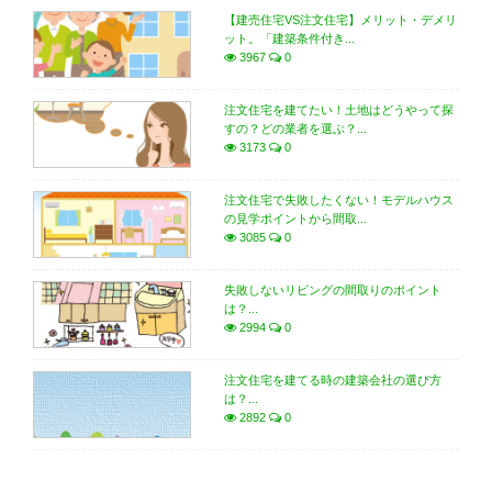
【建売住宅VS注文住宅】メリット・デメリ
ット。「建築条件付き...
3967
0
注文住宅を建てたい！土地はどうやって探
すの？どの業者を選ぶ？...
3173
0
注文住宅で失敗したくない！モデルハウス
の見学ポイントから間取...
3085
0
失敗しないリビングの間取りのポイント
は？...
2994
0
注文住宅を建てる時の建築会社の選び方
は？...
2892
0