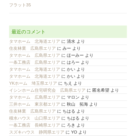
フラット35
最近のコメント
タマホーム 北海道エリア
に
清水
より
住友林業 広島県エリア
に
みー
より
タマホーム 広島県エリア
に
ほーみー
より
一条工務店 広島県エリア
に
はろー
より
タマホーム 北海道エリア
に
かい
より
タマホーム 北海道エリア
に
かい
より
YKホーム 埼玉県エリア
に
ちえ
より
イシンホーム住宅研究会 広島県エリア
に
匿名希望
より
タマホーム 広島県エリア
に
マロン
より
三井ホーム 東京都エリア
に
秋山 拓海
より
住友林業 広島県エリア
に
ちはる
より
積水ハウス 山口県エリア
に
ちはる
より
一条工務店 長崎県エリア
に
ろき
より
スズキハウス 静岡県エリア
に
YO
より