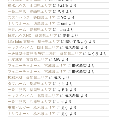
積水ハウス 山口県エリア
に
ちはる
より
一条工務店 長崎県エリア
に
ろき
より
スズキハウス 静岡県エリア
に
YO
より
ミサワホーム 徳島県エリア
に
emi
より
三井ホーム 愛知県エリア
に
nana
より
日本ハウスHD 愛媛県エリア
に
伊井
より
Life-labo 東埼玉 埼玉県エリア
に
鳴いてるよう
より
セキスイハイム 岡山県エリア
に
匿名希望
より
一級建築士事務所 安江工務店 愛知県エリア
に
ゆうき
より
住友林業 東京都エリア
に
MW
より
フェニーチェホーム 宮城県エリア
に
匿名希望
より
フェニーチェホーム 宮城県エリア
に
匿名希望
より
広和木材 愛知県エリア
に
匿名
より
タマホーム 鳥取県エリア
に
さち
より
一条工務店 福岡県エリア
に
はるる
より
セキスイハイム 北海道エリア
に
匿名希望
より
一条工務店 兵庫県エリア
に
ami
より
東建ビルダー 栃木県エリア
に
えな
より
ミサワホーム 栃木県エリア
に
えな
より