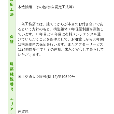
応
木造軸組、その他(独自認定工法等)
工
法
一条工務店では、建ててからが本当のお付き合いであ
るという方針のもと、構造躯体30年保証制度を実施し
ています。10年目と20年目に有料メンテナンスを受
保
けていただくことを条件として、お引渡しから30年間
証
は構造躯体の保証を行います。またアフターサービス
は24時間受付で万全の体制。末永く安心して暮らして
いただけます。
建
築
確
国土交通大臣許可(特-12)第10540号
認
番
号
エ
リ
ア
佐賀県