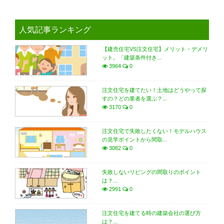
人気記事ランキング
【建売住宅VS注文住宅】メリット・デメリ
ット。「建築条件付き...
3964
0
注文住宅を建てたい！土地はどうやって探
すの？どの業者を選ぶ？...
3170
0
注文住宅で失敗したくない！モデルハウス
の見学ポイントから間取...
3082
0
失敗しないリビングの間取りのポイント
は？...
2991
0
注文住宅を建てる時の建築会社の選び方
は？...