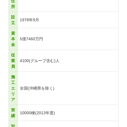
住
所
設
1978年9月
立
資
本
5億7460万円
金
従
業
4100(グループ含む)人
員
施
工
エ
全国(沖縄県を除く)
リ
ア
実
10000棟(2013年度)
績
対