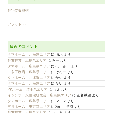
住宅支援機構
フラット35
最近のコメント
タマホーム 北海道エリア
に
清水
より
住友林業 広島県エリア
に
みー
より
タマホーム 広島県エリア
に
ほーみー
より
一条工務店 広島県エリア
に
はろー
より
タマホーム 北海道エリア
に
かい
より
タマホーム 北海道エリア
に
かい
より
YKホーム 埼玉県エリア
に
ちえ
より
イシンホーム住宅研究会 広島県エリア
に
匿名希望
より
タマホーム 広島県エリア
に
マロン
より
三井ホーム 東京都エリア
に
秋山 拓海
より
住友林業 広島県エリア
に
ちはる
より