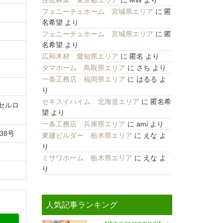
住友林業 東京都エリア
に
MW
より
フェニーチェホーム 宮城県エリア
に
匿
名希望
より
フェニーチェホーム 宮城県エリア
に
匿
名希望
より
広和木材 愛知県エリア
に
匿名
より
タマホーム 鳥取県エリア
に
さち
より
一条工務店 福岡県エリア
に
はるる
よ
り
セキスイハイム 北海道エリア
に
匿名希
セルロ
望
より
一条工務店 兵庫県エリア
に
ami
より
38号
東建ビルダー 栃木県エリア
に
えな
よ
り
ミサワホーム 栃木県エリア
に
えな
よ
り
人気記事ランキング