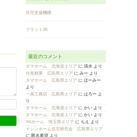
住宅支援機構
フラット35
最近のコメント
タマホーム 北海道エリア
に
清水
より
住友林業 広島県エリア
に
みー
より
タマホーム 広島県エリア
に
ほーみー
より
一条工務店 広島県エリア
に
はろー
よ
り
タマホーム 北海道エリア
に
かい
より
タマホーム 北海道エリア
に
かい
より
YKホーム 埼玉県エリア
に
ちえ
より
イシンホーム住宅研究会 広島県エリア
に
匿名希望
より