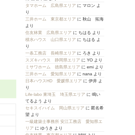
タマホーム 広島県エリア
に
マロン
よ
り
三井ホーム 東京都エリア
に
秋山 拓海
より
住友林業 広島県エリア
に
ちはる
より
積水ハウス 山口県エリア
に
ちはる
よ
り
一条工務店 長崎県エリア
に
ろき
より
スズキハウス 静岡県エリア
に
YO
より
ミサワホーム 徳島県エリア
に
emi
より
三井ホーム 愛知県エリア
に
nana
より
日本ハウスHD 愛媛県エリア
に
伊井
よ
り
Life-labo 東埼玉 埼玉県エリア
に
鳴い
てるよう
より
セキスイハイム 岡山県エリア
に
匿名希
望
より
一級建築士事務所 安江工務店 愛知県エ
リア
に
ゆうき
より