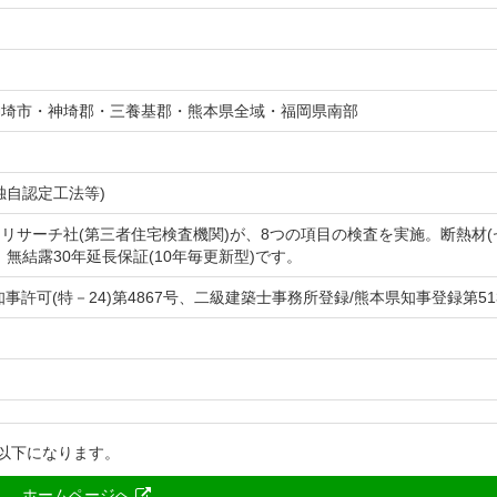
神埼市・神埼郡・三養基郡・熊本県全域・福岡県南部
独自認定工法等)
リサーチ社(第三者住宅検査機関)が、8つの項目の検査を実施。断熱材(
無結露30年延長保証(10年毎更新型)です。
事許可(特－24)第4867号、二級建築士事務所登録/熊本県知事登録第51
以下になります。
ホームページへ