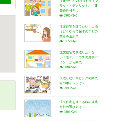
【建売住宅VS注文住宅】メ
リット・デメリット。「建
築条件付き...
3966
0
注文住宅を建てたい！土地
はどうやって探すの？どの
業者を選ぶ？...
3172
0
注文住宅で失敗したくな
い！モデルハウスの見学ポ
イントから間取...
3084
0
失敗しないリビングの間取
りのポイントは？...
2993
0
注文住宅を建てる時の建築
会社の選び方は？...
2891
0