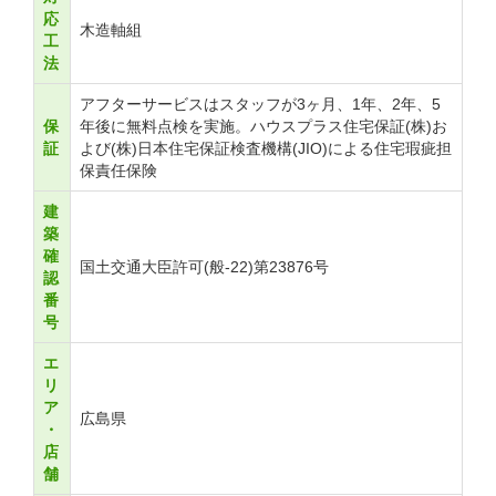
応
木造軸組
工
法
アフターサービスはスタッフが3ヶ月、1年、2年、5
保
年後に無料点検を実施。ハウスプラス住宅保証(株)お
証
よび(株)日本住宅保証検査機構(JIO)による住宅瑕疵担
保責任保険
建
築
確
国土交通大臣許可(般-22)第23876号
認
番
号
エ
リ
ア
広島県
・
店
舗