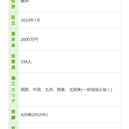
住
橋9F
所
設
2010年7月
立
資
本
2000万円
金
従
業
234人
員
施
工
エ
関西、中国、九州、関東、北関東(一部地域を除く)
リ
ア
実
420棟(2015年)
績
対