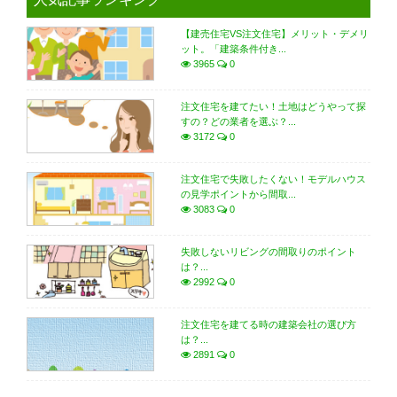
【建売住宅VS注文住宅】メリット・デメリ
ット。「建築条件付き...
3965
0
注文住宅を建てたい！土地はどうやって探
すの？どの業者を選ぶ？...
3172
0
注文住宅で失敗したくない！モデルハウス
の見学ポイントから間取...
3083
0
失敗しないリビングの間取りのポイント
は？...
2992
0
注文住宅を建てる時の建築会社の選び方
は？...
2891
0