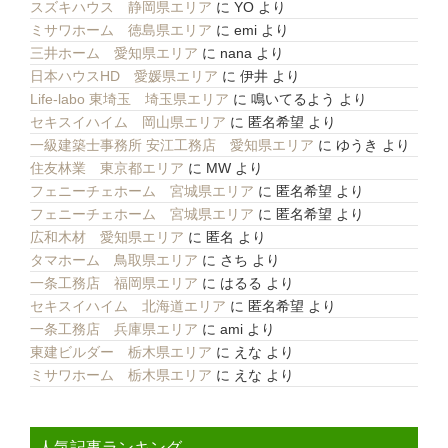
スズキハウス 静岡県エリア
に
YO
より
ミサワホーム 徳島県エリア
に
emi
より
三井ホーム 愛知県エリア
に
nana
より
日本ハウスHD 愛媛県エリア
に
伊井
より
Life-labo 東埼玉 埼玉県エリア
に
鳴いてるよう
より
セキスイハイム 岡山県エリア
に
匿名希望
より
一級建築士事務所 安江工務店 愛知県エリア
に
ゆうき
より
住友林業 東京都エリア
に
MW
より
フェニーチェホーム 宮城県エリア
に
匿名希望
より
フェニーチェホーム 宮城県エリア
に
匿名希望
より
広和木材 愛知県エリア
に
匿名
より
タマホーム 鳥取県エリア
に
さち
より
一条工務店 福岡県エリア
に
はるる
より
セキスイハイム 北海道エリア
に
匿名希望
より
一条工務店 兵庫県エリア
に
ami
より
東建ビルダー 栃木県エリア
に
えな
より
ミサワホーム 栃木県エリア
に
えな
より
人気記事ランキング