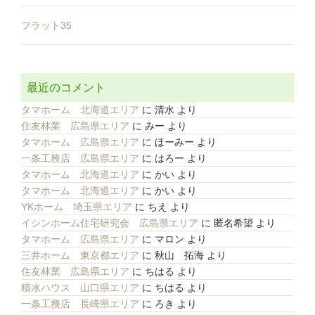
フラット35
最近のコメント
タマホーム 北海道エリア
に
清水
より
住友林業 広島県エリア
に
みー
より
タマホーム 広島県エリア
に
ほーみー
より
一条工務店 広島県エリア
に
はろー
より
タマホーム 北海道エリア
に
かい
より
タマホーム 北海道エリア
に
かい
より
YKホーム 埼玉県エリア
に
ちえ
より
イシンホーム住宅研究会 広島県エリア
に
匿名希望
より
タマホーム 広島県エリア
に
マロン
より
三井ホーム 東京都エリア
に
秋山 拓海
より
住友林業 広島県エリア
に
ちはる
より
積水ハウス 山口県エリア
に
ちはる
より
一条工務店 長崎県エリア
に
ろき
より