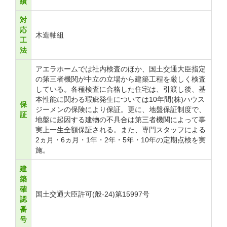
績
対
応
木造軸組
工
法
アエラホームでは社内検査のほか、国土交通大臣指定
の第三者機関が中立の立場から建築工程を厳しく検査
している。各種検査に合格した住宅は、引渡し後、基
本性能に関わる瑕疵発生については10年間(株)ハウス
保
ジーメンの保険により保証。更に、地盤保証制度で、
証
地盤に起因する建物の不具合は第三者機関によって事
実上一生全額保証される。また、専門スタッフによる
2ヵ月・6ヵ月・1年・2年・5年・10年の定期点検を実
施。
建
築
確
国土交通大臣許可(般-24)第15997号
認
番
号