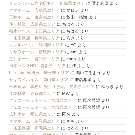
イシンホーム住宅研究会 広島県エリア
に
匿名希望
より
タマホーム 広島県エリア
に
マロン
より
三井ホーム 東京都エリア
に
秋山 拓海
より
住友林業 広島県エリア
に
ちはる
より
積水ハウス 山口県エリア
に
ちはる
より
一条工務店 長崎県エリア
に
ろき
より
スズキハウス 静岡県エリア
に
YO
より
ミサワホーム 徳島県エリア
に
emi
より
三井ホーム 愛知県エリア
に
nana
より
日本ハウスHD 愛媛県エリア
に
伊井
より
Life-labo 東埼玉 埼玉県エリア
に
鳴いてるよう
より
セキスイハイム 岡山県エリア
に
匿名希望
より
一級建築士事務所 安江工務店 愛知県エリア
に
ゆうき
より
住友林業 東京都エリア
に
MW
より
フェニーチェホーム 宮城県エリア
に
匿名希望
より
フェニーチェホーム 宮城県エリア
に
匿名希望
より
広和木材 愛知県エリア
に
匿名
より
タマホーム 鳥取県エリア
に
さち
より
一条工務店 福岡県エリア
に
はるる
より