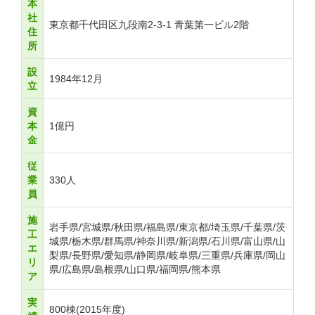
本
社
東京都千代田区九段南2-3-1 青葉第一ビル2階
住
所
設
1984年12月
立
資
本
1億円
金
従
業
330人
員
施
岩手県/宮城県/秋田県/福島県/東京都/埼玉県/千葉県/茨
工
城県/栃木県/群馬県/神奈川県/新潟県/石川県/富山県/山
エ
梨県/長野県/愛知県/静岡県/岐阜県/三重県/兵庫県/岡山
リ
県/広島県/島根県/山口県/福岡県/熊本県
ア
実
800棟(2015年度)