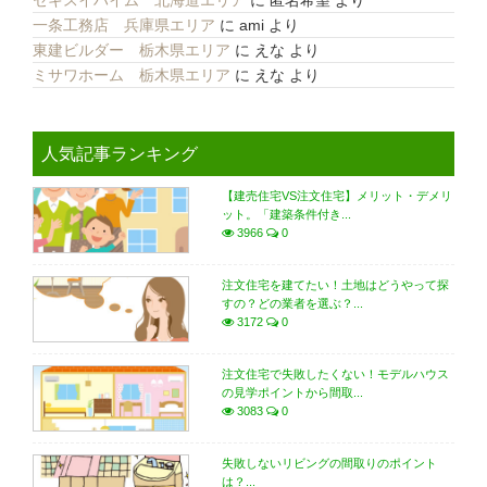
セキスイハイム 北海道エリア
に
匿名希望
より
一条工務店 兵庫県エリア
に
ami
より
東建ビルダー 栃木県エリア
に
えな
より
ミサワホーム 栃木県エリア
に
えな
より
人気記事ランキング
【建売住宅VS注文住宅】メリット・デメリ
ット。「建築条件付き...
3966
0
注文住宅を建てたい！土地はどうやって探
すの？どの業者を選ぶ？...
3172
0
注文住宅で失敗したくない！モデルハウス
の見学ポイントから間取...
3083
0
失敗しないリビングの間取りのポイント
は？...