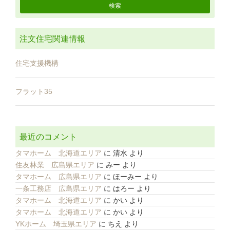
注文住宅関連情報
住宅支援機構
フラット35
最近のコメント
タマホーム 北海道エリア
に
清水
より
住友林業 広島県エリア
に
みー
より
タマホーム 広島県エリア
に
ほーみー
より
一条工務店 広島県エリア
に
はろー
より
タマホーム 北海道エリア
に
かい
より
タマホーム 北海道エリア
に
かい
より
YKホーム 埼玉県エリア
に
ちえ
より