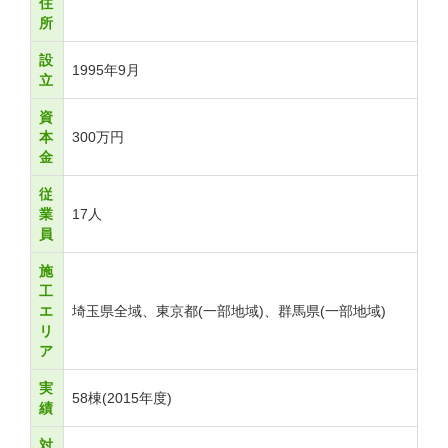
住
所
設
1995年9月
立
資
本
300万円
金
従
業
17人
員
施
工
エ
埼玉県全域、東京都(一部地域)、群馬県(一部地域)
リ
ア
実
58棟(2015年度)
績
対