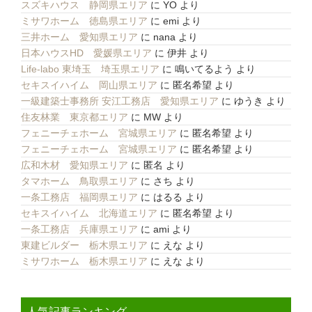
スズキハウス 静岡県エリア
に
YO
より
ミサワホーム 徳島県エリア
に
emi
より
三井ホーム 愛知県エリア
に
nana
より
日本ハウスHD 愛媛県エリア
に
伊井
より
Life-labo 東埼玉 埼玉県エリア
に
鳴いてるよう
より
セキスイハイム 岡山県エリア
に
匿名希望
より
一級建築士事務所 安江工務店 愛知県エリア
に
ゆうき
より
住友林業 東京都エリア
に
MW
より
フェニーチェホーム 宮城県エリア
に
匿名希望
より
フェニーチェホーム 宮城県エリア
に
匿名希望
より
広和木材 愛知県エリア
に
匿名
より
タマホーム 鳥取県エリア
に
さち
より
一条工務店 福岡県エリア
に
はるる
より
セキスイハイム 北海道エリア
に
匿名希望
より
一条工務店 兵庫県エリア
に
ami
より
東建ビルダー 栃木県エリア
に
えな
より
ミサワホーム 栃木県エリア
に
えな
より
人気記事ランキング