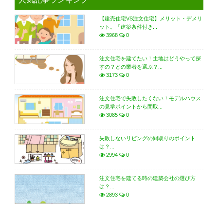
【建売住宅VS注文住宅】メリット・デメリ
ット。「建築条件付き...
3968
0
注文住宅を建てたい！土地はどうやって探
すの？どの業者を選ぶ？...
3173
0
注文住宅で失敗したくない！モデルハウス
の見学ポイントから間取...
3085
0
失敗しないリビングの間取りのポイント
は？...
2994
0
注文住宅を建てる時の建築会社の選び方
は？...
2893
0