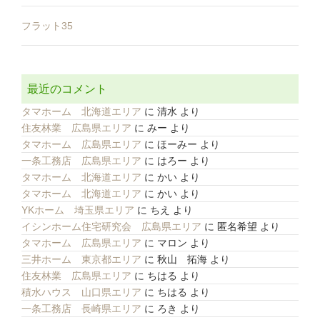
フラット35
最近のコメント
タマホーム 北海道エリア
に
清水
より
住友林業 広島県エリア
に
みー
より
タマホーム 広島県エリア
に
ほーみー
より
一条工務店 広島県エリア
に
はろー
より
タマホーム 北海道エリア
に
かい
より
タマホーム 北海道エリア
に
かい
より
YKホーム 埼玉県エリア
に
ちえ
より
イシンホーム住宅研究会 広島県エリア
に
匿名希望
より
タマホーム 広島県エリア
に
マロン
より
三井ホーム 東京都エリア
に
秋山 拓海
より
住友林業 広島県エリア
に
ちはる
より
積水ハウス 山口県エリア
に
ちはる
より
一条工務店 長崎県エリア
に
ろき
より