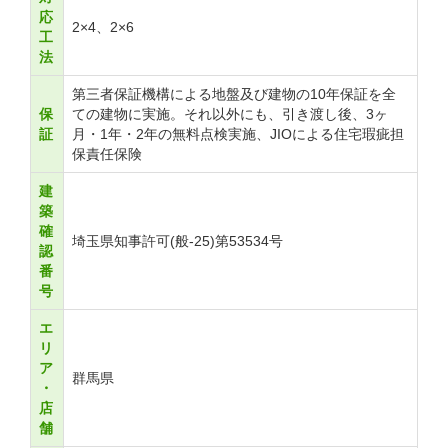
応
2×4、2×6
工
法
第三者保証機構による地盤及び建物の10年保証を全
保
ての建物に実施。それ以外にも、引き渡し後、3ヶ
証
月・1年・2年の無料点検実施、JIOによる住宅瑕疵担
保責任保険
建
築
確
埼玉県知事許可(般-25)第53534号
認
番
号
エ
リ
ア
群馬県
・
店
舗