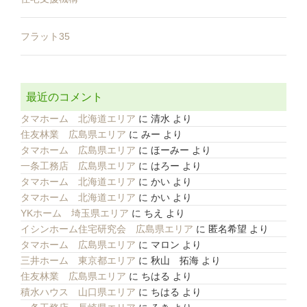
フラット35
最近のコメント
タマホーム 北海道エリア
に
清水
より
住友林業 広島県エリア
に
みー
より
タマホーム 広島県エリア
に
ほーみー
より
一条工務店 広島県エリア
に
はろー
より
タマホーム 北海道エリア
に
かい
より
タマホーム 北海道エリア
に
かい
より
YKホーム 埼玉県エリア
に
ちえ
より
イシンホーム住宅研究会 広島県エリア
に
匿名希望
より
タマホーム 広島県エリア
に
マロン
より
三井ホーム 東京都エリア
に
秋山 拓海
より
住友林業 広島県エリア
に
ちはる
より
積水ハウス 山口県エリア
に
ちはる
より