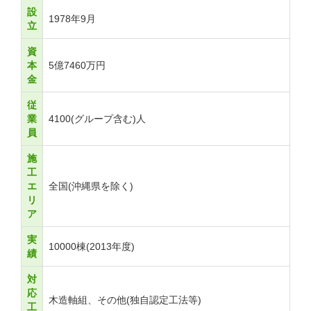
設
1978年9月
立
資
本
5億7460万円
金
従
業
4100(グループ含む)人
員
施
工
エ
全国(沖縄県を除く)
リ
ア
実
10000棟(2013年度)
績
対
応
木造軸組、その他(独自認定工法等)
工