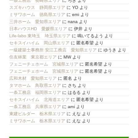
一条工務店 長崎県エリア
に
ろき
より
スズキハウス 静岡県エリア
に
YO
より
ミサワホーム 徳島県エリア
に
emi
より
三井ホーム 愛知県エリア
に
nana
より
日本ハウスHD 愛媛県エリア
に
伊井
より
Life-labo 東埼玉 埼玉県エリア
に
鳴いてるよう
より
セキスイハイム 岡山県エリア
に
匿名希望
より
一級建築士事務所 安江工務店 愛知県エリア
に
ゆうき
より
住友林業 東京都エリア
に
MW
より
フェニーチェホーム 宮城県エリア
に
匿名希望
より
フェニーチェホーム 宮城県エリア
に
匿名希望
より
広和木材 愛知県エリア
に
匿名
より
タマホーム 鳥取県エリア
に
さち
より
一条工務店 福岡県エリア
に
はるる
より
セキスイハイム 北海道エリア
に
匿名希望
より
一条工務店 兵庫県エリア
に
ami
より
東建ビルダー 栃木県エリア
に
えな
より
ミサワホーム 栃木県エリア
に
えな
より