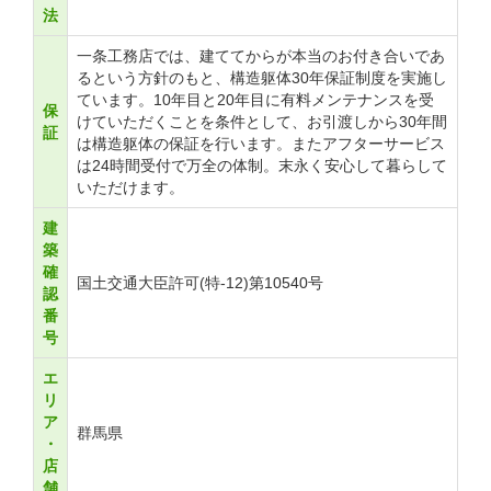
法
一条工務店では、建ててからが本当のお付き合いであ
るという方針のもと、構造躯体30年保証制度を実施し
ています。10年目と20年目に有料メンテナンスを受
保
けていただくことを条件として、お引渡しから30年間
証
は構造躯体の保証を行います。またアフターサービス
は24時間受付で万全の体制。末永く安心して暮らして
いただけます。
建
築
確
国土交通大臣許可(特-12)第10540号
認
番
号
エ
リ
ア
群馬県
・
店
舗