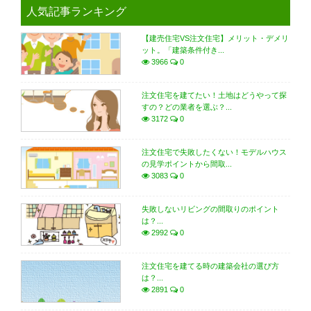
人気記事ランキング
【建売住宅VS注文住宅】メリット・デメリ
ット。「建築条件付き...
3966
0
注文住宅を建てたい！土地はどうやって探
すの？どの業者を選ぶ？...
3172
0
注文住宅で失敗したくない！モデルハウス
の見学ポイントから間取...
3083
0
失敗しないリビングの間取りのポイント
は？...
2992
0
注文住宅を建てる時の建築会社の選び方
は？...
2891
0