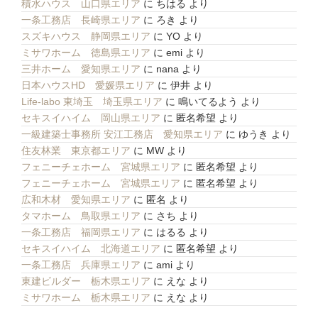
積水ハウス 山口県エリア
に
ちはる
より
一条工務店 長崎県エリア
に
ろき
より
スズキハウス 静岡県エリア
に
YO
より
ミサワホーム 徳島県エリア
に
emi
より
三井ホーム 愛知県エリア
に
nana
より
日本ハウスHD 愛媛県エリア
に
伊井
より
Life-labo 東埼玉 埼玉県エリア
に
鳴いてるよう
より
セキスイハイム 岡山県エリア
に
匿名希望
より
一級建築士事務所 安江工務店 愛知県エリア
に
ゆうき
より
住友林業 東京都エリア
に
MW
より
フェニーチェホーム 宮城県エリア
に
匿名希望
より
フェニーチェホーム 宮城県エリア
に
匿名希望
より
広和木材 愛知県エリア
に
匿名
より
タマホーム 鳥取県エリア
に
さち
より
一条工務店 福岡県エリア
に
はるる
より
セキスイハイム 北海道エリア
に
匿名希望
より
一条工務店 兵庫県エリア
に
ami
より
東建ビルダー 栃木県エリア
に
えな
より
ミサワホーム 栃木県エリア
に
えな
より