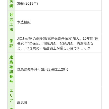
実
35棟(2013年)
績
対
応
木造軸組
工
法
JIOわが家の保険(瑕疵担保責任保険)加入。10年間(最
保
長20年間)保証。地盤調査、配筋調査、構造検査な
証
ど、JIO専属の一級建築士が厳しい目でチェック
建
築
確
群馬県知事許可(般-22)第21120号
認
番
号
エ
リ
ア
群馬県
・