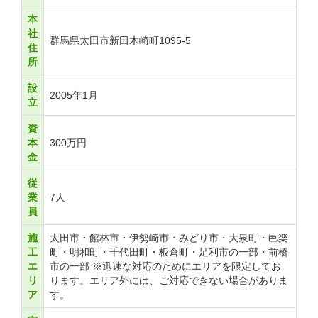
本
社
群馬県太田市新田木崎町1095-5
住
所
設
2005年1月
立
資
本
300万円
金
従
業
7人
員
施
太田市・館林市・伊勢崎市・みどり市・大泉町・邑楽
工
町・明和町・千代田町・板倉町・足利市の一部・前橋
エ
市の一部 ※迅速な対応のためにエリアを限定してお
リ
ります。エリア外には、ご対応できない場合がありま
ア
す。