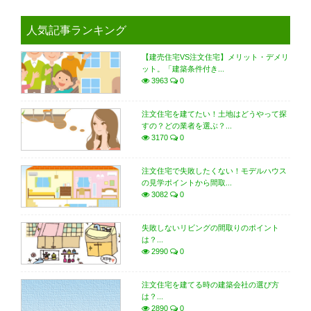
人気記事ランキング
【建売住宅VS注文住宅】メリット・デメリ
ット。「建築条件付き...
3963
0
注文住宅を建てたい！土地はどうやって探
すの？どの業者を選ぶ？...
3170
0
注文住宅で失敗したくない！モデルハウス
の見学ポイントから間取...
3082
0
失敗しないリビングの間取りのポイント
は？...
2990
0
注文住宅を建てる時の建築会社の選び方
は？...
2890
0