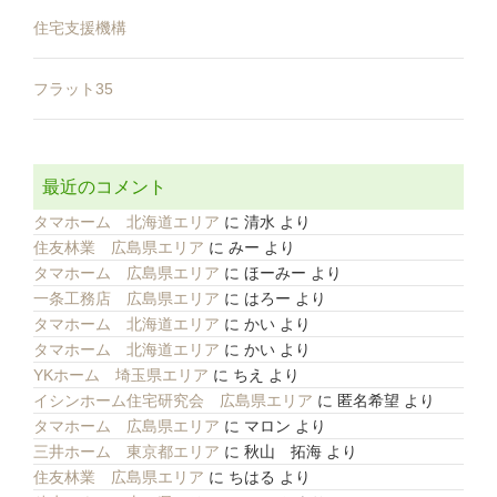
住宅支援機構
フラット35
最近のコメント
タマホーム 北海道エリア
に
清水
より
住友林業 広島県エリア
に
みー
より
タマホーム 広島県エリア
に
ほーみー
より
一条工務店 広島県エリア
に
はろー
より
タマホーム 北海道エリア
に
かい
より
タマホーム 北海道エリア
に
かい
より
YKホーム 埼玉県エリア
に
ちえ
より
イシンホーム住宅研究会 広島県エリア
に
匿名希望
より
タマホーム 広島県エリア
に
マロン
より
三井ホーム 東京都エリア
に
秋山 拓海
より
住友林業 広島県エリア
に
ちはる
より