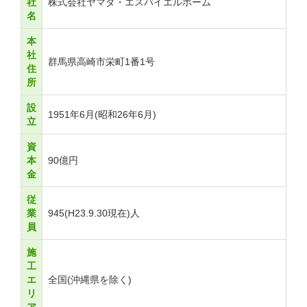
社
株式会社ヤマダ・エスバイエルホーム
名
本
社
群馬県高崎市栄町1番1号
住
所
設
1951年6月(昭和26年6月)
立
資
本
90億円
金
従
業
945(H23.9.30現在)人
員
施
工
エ
全国(沖縄県を除く)
リ