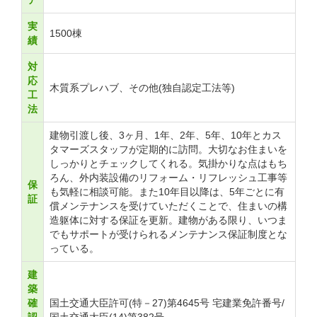
ア
実
1500棟
績
対
応
木質系プレハブ、その他(独自認定工法等)
工
法
建物引渡し後、3ヶ月、1年、2年、5年、10年とカス
タマーズスタッフが定期的に訪問。大切なお住まいを
しっかりとチェックしてくれる。気掛かりな点はもち
ろん、外内装設備のリフォーム・リフレッシュ工事等
保
も気軽に相談可能。また10年目以降は、5年ごとに有
証
償メンテナンスを受けていただくことで、住まいの構
造躯体に対する保証を更新。建物がある限り、いつま
でもサポートが受けられるメンテナンス保証制度とな
っている。
建
築
確
国土交通大臣許可(特－27)第4645号 宅建業免許番号/