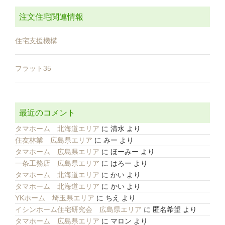
注文住宅関連情報
住宅支援機構
フラット35
最近のコメント
タマホーム 北海道エリア
に
清水
より
住友林業 広島県エリア
に
みー
より
タマホーム 広島県エリア
に
ほーみー
より
一条工務店 広島県エリア
に
はろー
より
タマホーム 北海道エリア
に
かい
より
タマホーム 北海道エリア
に
かい
より
YKホーム 埼玉県エリア
に
ちえ
より
イシンホーム住宅研究会 広島県エリア
に
匿名希望
より
タマホーム 広島県エリア
に
マロン
より