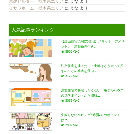
東建ビルダー 栃木県エリア
に
えな
より
ミサワホーム 栃木県エリア
に
えな
より
人気記事ランキング
【建売住宅VS注文住宅】メリット・デメリ
ット。「建築条件付き...
3966
0
注文住宅を建てたい！土地はどうやって探
すの？どの業者を選ぶ？...
3172
0
注文住宅で失敗したくない！モデルハウス
の見学ポイントから間取...
3083
0
失敗しないリビングの間取りのポイント
は？...
2992
0