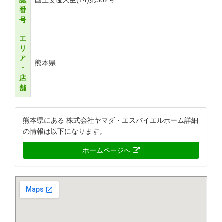
認
国土交通大臣(14)第382号
番
号
エ
リ
ア
熊本県
・
店
舗
熊本県にある 株式会社ヤマダ・エスバイエルホーム詳細
の情報は以下になります。
ホームページへ