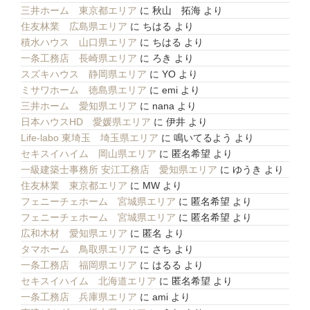
三井ホーム 東京都エリア
に
秋山 拓海
より
住友林業 広島県エリア
に
ちはる
より
積水ハウス 山口県エリア
に
ちはる
より
一条工務店 長崎県エリア
に
ろき
より
スズキハウス 静岡県エリア
に
YO
より
ミサワホーム 徳島県エリア
に
emi
より
三井ホーム 愛知県エリア
に
nana
より
日本ハウスHD 愛媛県エリア
に
伊井
より
Life-labo 東埼玉 埼玉県エリア
に
鳴いてるよう
より
セキスイハイム 岡山県エリア
に
匿名希望
より
一級建築士事務所 安江工務店 愛知県エリア
に
ゆうき
より
住友林業 東京都エリア
に
MW
より
フェニーチェホーム 宮城県エリア
に
匿名希望
より
フェニーチェホーム 宮城県エリア
に
匿名希望
より
広和木材 愛知県エリア
に
匿名
より
タマホーム 鳥取県エリア
に
さち
より
一条工務店 福岡県エリア
に
はるる
より
セキスイハイム 北海道エリア
に
匿名希望
より
一条工務店 兵庫県エリア
に
ami
より