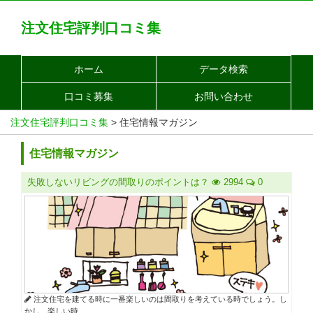
注文住宅評判口コミ集
ホーム
データ検索
口コミ募集
お問い合わせ
注文住宅評判口コミ集
>
住宅情報マガジン
住宅情報マガジン
失敗しないリビングの間取りのポイントは？
2994
0
注文住宅を建てる時に一番楽しいのは間取りを考えている時でしょう。し
かし、楽しい時...