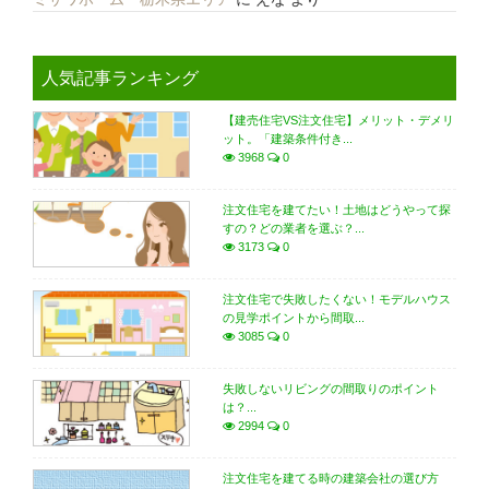
人気記事ランキング
【建売住宅VS注文住宅】メリット・デメリ
ット。「建築条件付き...
3968
0
注文住宅を建てたい！土地はどうやって探
すの？どの業者を選ぶ？...
3173
0
注文住宅で失敗したくない！モデルハウス
の見学ポイントから間取...
3085
0
失敗しないリビングの間取りのポイント
は？...
2994
0
注文住宅を建てる時の建築会社の選び方