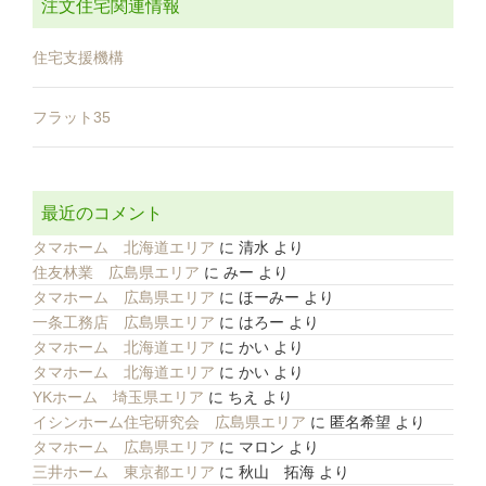
注文住宅関連情報
住宅支援機構
フラット35
最近のコメント
タマホーム 北海道エリア
に
清水
より
住友林業 広島県エリア
に
みー
より
タマホーム 広島県エリア
に
ほーみー
より
一条工務店 広島県エリア
に
はろー
より
タマホーム 北海道エリア
に
かい
より
タマホーム 北海道エリア
に
かい
より
YKホーム 埼玉県エリア
に
ちえ
より
イシンホーム住宅研究会 広島県エリア
に
匿名希望
より
タマホーム 広島県エリア
に
マロン
より
三井ホーム 東京都エリア
に
秋山 拓海
より