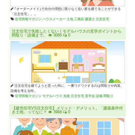
｢オーダーメイド｣で自分の理想に限りなく近い家を建てることができる
「注文住宅」。...
住宅情報マガジン
ハウスメーカー
土地
工務店
建築士
注文住宅
注文住宅で失敗したくない！モデルハウスの見学ポイントから
間取り・設備まで。
3085
0
注文住宅を建てようと思った時に、一番ワクワクするのは間取りや内装、
設備を考える時...
住宅情報マガジン
モデルハウス
失敗
注文住宅
見学会
設備
間取り
【建売住宅VS注文住宅】メリット・デメリット。「建築条件付
き土地」ってなに？
3968
0