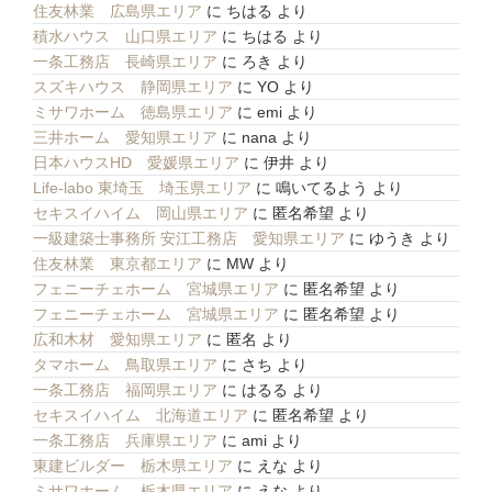
住友林業 広島県エリア
に
ちはる
より
積水ハウス 山口県エリア
に
ちはる
より
一条工務店 長崎県エリア
に
ろき
より
スズキハウス 静岡県エリア
に
YO
より
ミサワホーム 徳島県エリア
に
emi
より
三井ホーム 愛知県エリア
に
nana
より
日本ハウスHD 愛媛県エリア
に
伊井
より
Life-labo 東埼玉 埼玉県エリア
に
鳴いてるよう
より
セキスイハイム 岡山県エリア
に
匿名希望
より
一級建築士事務所 安江工務店 愛知県エリア
に
ゆうき
より
住友林業 東京都エリア
に
MW
より
フェニーチェホーム 宮城県エリア
に
匿名希望
より
フェニーチェホーム 宮城県エリア
に
匿名希望
より
広和木材 愛知県エリア
に
匿名
より
タマホーム 鳥取県エリア
に
さち
より
一条工務店 福岡県エリア
に
はるる
より
セキスイハイム 北海道エリア
に
匿名希望
より
一条工務店 兵庫県エリア
に
ami
より
東建ビルダー 栃木県エリア
に
えな
より
ミサワホーム 栃木県エリア
に
えな
より